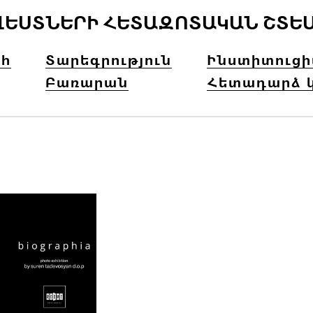
ՎԵՍՏՆԵՐԻ ՀԵՏԱԶՈՏԱԿԱՆ ՇՏԵ
հ
Տարեգրություն
Ինստիտուց
Բառարան
Հետադարձ 