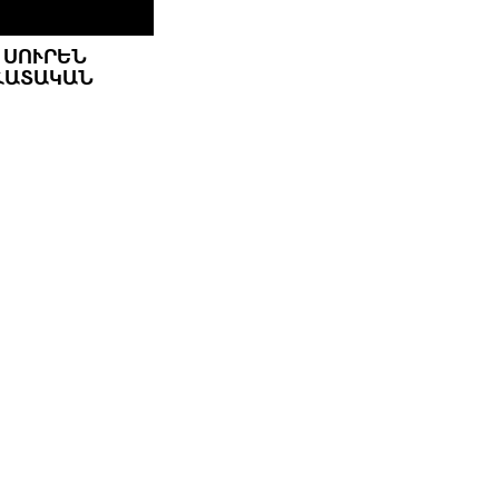
 ՍՈՒՐԵՆ
ԱՏԱԿԱՆ Ց