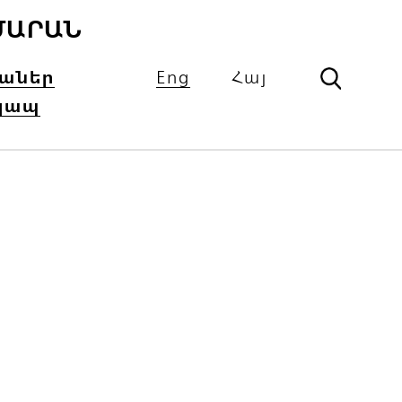
ՄԱՐԱՆ
իաներ
Eng
Հայ
կապ