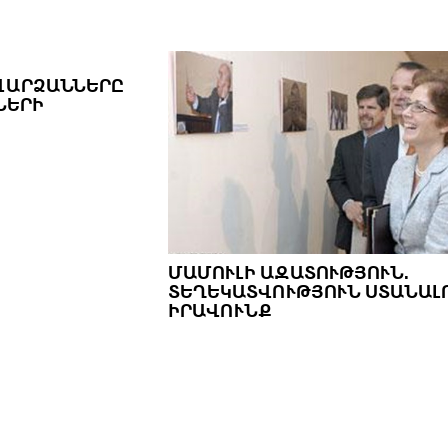
ՎԱՐՁԱՆՆԵՐԸ Հ
ՐԻ Ա
ՄԱՄՈՒԼԻ ԱԶԱՏՈՒԹՅՈՒՆ.
ՏԵՂԵԿԱՏՎՈՒԹՅՈՒՆ ՍՏԱՆԱԼ
ԻՐԱՎՈՒՆՔ