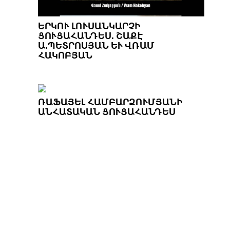
ԵՐԿՈՒ ԼՈՒՍԱՆԿԱՐՉԻ
ՑՈՒՑԱՀԱՆԴԵՍ. ՇԱՔԷ
Ա.ՊԵՏՐՈՍՅԱՆ ԵՒ ՎՌԱՄ Հ
ԱԿՈԲՅԱՆ
ՌԱՖԱՅԵԼ ՀԱՄԲԱՐՁՈՒՄՅԱՆԻ
ԱՆՀԱՏԱԿԱՆ ՑՈՒՑԱՀԱՆԴԵՍ