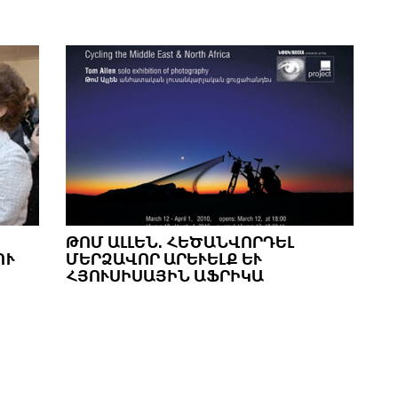
ԹՈՄ ԱԼԼԵՆ. ՀԵԾԱՆՎՈՐԴԵԼ
ՈՒ
ՄԵՐՁԱՎՈՐ ԱՐԵՒԵԼՔ ԵՒ ՀՅ
ՈՒՍԻՍԱՅԻՆ ԱՖՐԻԿԱ