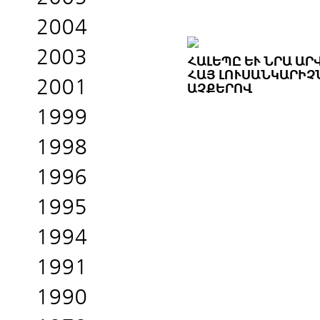
2004
2003
ՀԱԼԵՊԸ ԵՒ ՆՐԱ ԱՐ
ԱՅ ԼՈՒՍԱՆԿԱՐԻՉՆԵ
2001
ՉՔԵՐՈՎ
1999
1998
1996
1995
1994
1991
1990