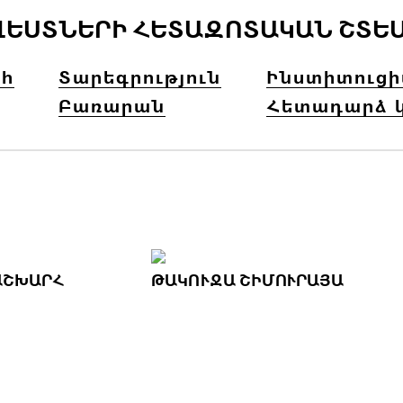
ՎԵՍՏՆԵՐԻ ՀԵՏԱԶՈՏԱԿԱՆ ՇՏԵ
հ
Տարեգրություն
Ինստիտուց
Բառարան
Հետադարձ 
ՇԽԱՐՀ
ԹԱԿՈՒՋԱ ՇԻՄՈՒՐԱՅԱ