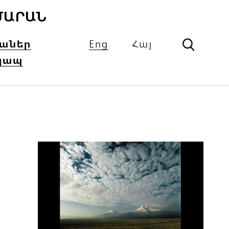
ՄԱՐԱՆ
իաներ
Eng
Հայ
կապ