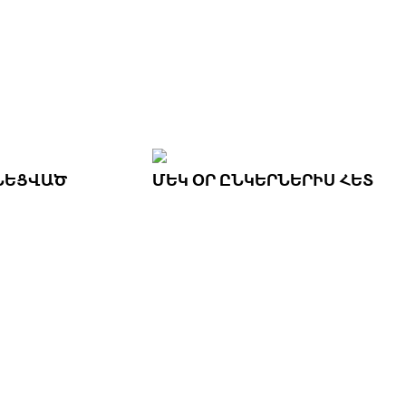
ՆԵՑՎԱԾ
ՄԵԿ ՕՐ ԸՆԿԵՐՆԵՐԻՍ ՀԵՏ