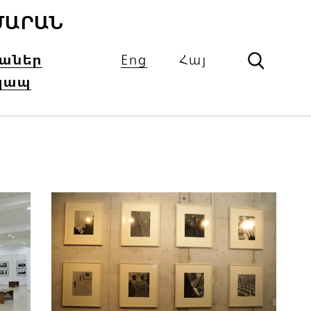
ՄԱՐԱՆ
իաներ
Eng
Հայ
կապ