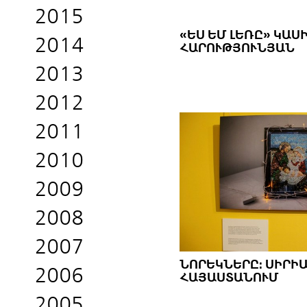
2015
«ԵՍ ԵՄ ԼԵՌԸ» ԿԱՍ
2014
ՀԱՐՈՒԹՅՈՒՆՅԱՆ
2013
2012
2011
2010
2009
2008
2007
ՆՈՐԵԿՆԵՐԸ: ՍԻՐԻ
2006
ՀԱՅԱՍՏԱՆՈՒՄ
2005