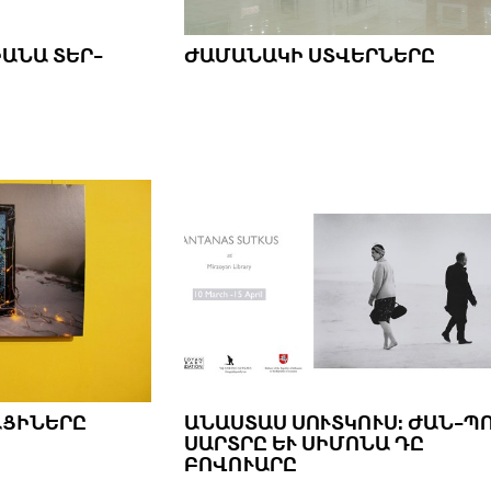
ԻԱՆԱ ՏԵՐ-
ԺԱՄԱՆԱԿԻ ՍՏՎԵՐՆԵՐԸ
ԱՑԻՆԵՐԸ
ԱՆԱՍՏԱՍ ՍՈՒՏԿՈՒՍ: ԺԱՆ-ՊՈ
ՍԱՐՏՐԸ ԵՒ ՍԻՄՈՆԱ ԴԸ
ԲՈՎՈՒԱՐԸ