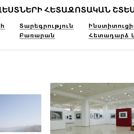
ՎԵՍՏՆԵՐԻ ՀԵՏԱԶՈՏԱԿԱՆ ՇՏԵ
հ
Տարեգրություն
Ինստիտուց
Բառարան
Հետադարձ 