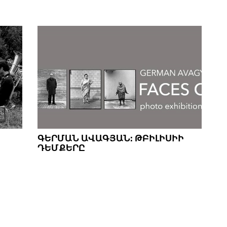
ԳԵՐՄԱՆ ԱՎԱԳՅԱՆ։ ԹԲԻԼԻՍԻԻ
ԴԵՄՔԵՐԸ