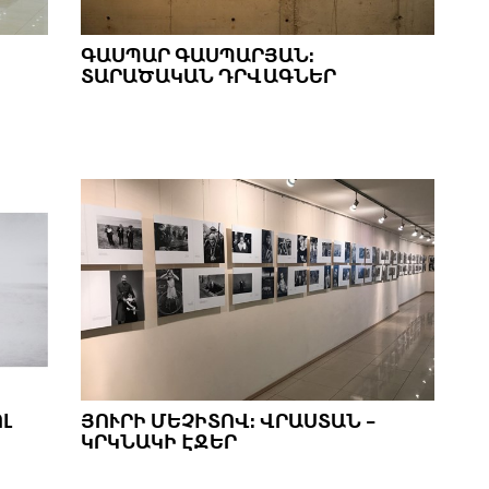
ԳԱՍՊԱՐ ԳԱՍՊԱՐՅԱՆ:
ՏԱՐԱԾԱԿԱՆ ԴՐՎԱԳՆԵՐ
Լ
ՅՈՒՐԻ ՄԵՉԻՏՈՎ: ՎՐԱՍՏԱՆ -
ԿՐԿՆԱԿԻ ԷՋԵՐ