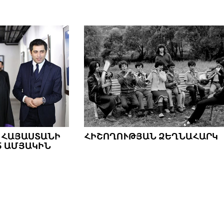
 ՀԱՅԱՍՏԱՆԻ
ՀԻՇՈՂՈՒԹՅԱՆ ՁԵՂՆԱՀԱՐԿ
5 ԱՄՅԱԿԻՆ