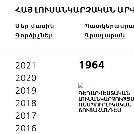
ՀԱՅ ԼՈՒՍԱՆԿԱՐՉԱԿԱՆ ԱՐ
Մեր մասին
Պատկերասրա
Գործիչներ
Գրադարան
1964
2021
2020
2019
ԳԵՂԱՐՎԵՍՏԱԿԱՆ
ԼՈՒՍԱՆԿԱՐՉՈՒԹՅԱ
2018
ՌԵՍՊՈՒԲԼԻԿԱԿԱՆ
ՑՈՒՑԱՀԱՆԴԵՍ
2017
2016