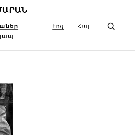
ՄԱՐԱՆ
իաներ
Eng
Հայ
կապ