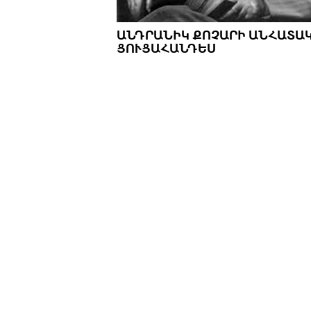
ԱՆԴՐԱՆԻԿ ՔՈՉԱՐԻ ԱՆՀԱՏԱ
ՑՈՒՑԱՀԱՆԴԵՍ