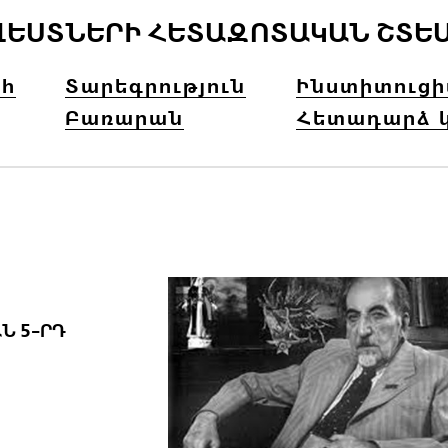
ՎԵՍՏՆԵՐԻ ՀԵՏԱԶՈՏԱԿԱՆ ՇՏԵ
հ
Տարեգրություն
Ինստիտուց
Բառարան
Հետադարձ 
Ն 5-ՐԴ