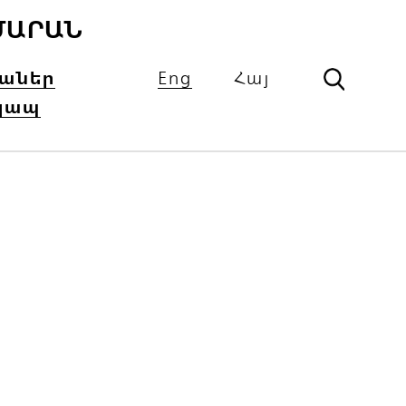
ՄԱՐԱՆ
իաներ
Eng
Հայ
կապ