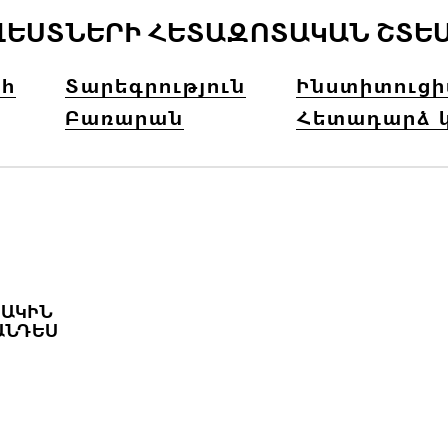
ՎԵՍՏՆԵՐԻ ՀԵՏԱԶՈՏԱԿԱՆ ՇՏԵ
հ
Տարեգրություն
Ինստիտուց
Բառարան
Հետադարձ 
ԿԻՆ Ն
ՆԴԵՍ