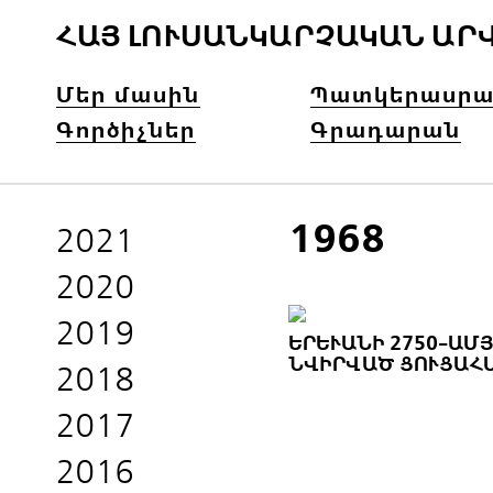
ՀԱՅ ԼՈՒՍԱՆԿԱՐՉԱԿԱՆ ԱՐ
Մեր մասին
Պատկերասրա
Գործիչներ
Գրադարան
1968
2021
2020
2019
ԵՐԵՒԱՆԻ 2750-ԱՄՅԱ
ՎԻՐՎԱԾ ՑՈՒՑԱՀԱ
2018
2017
2016