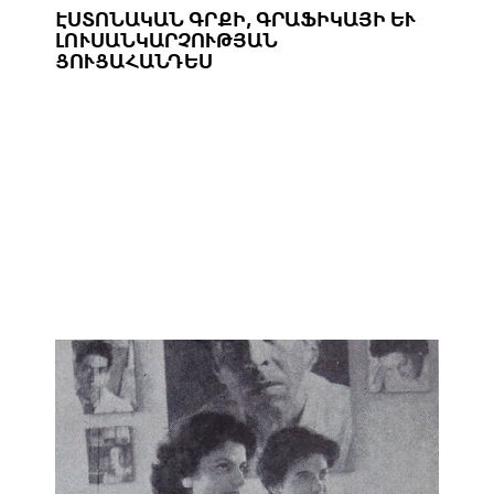
ԷՍՏՈՆԱԿԱՆ ԳՐՔԻ, ԳՐԱՖԻԿԱՅԻ ԵՒ Լ
ՈՒՍԱՆԿԱՐՉՈՒԹՅԱՆ Ց
ՈՒՑԱՀԱՆԴԵՍ