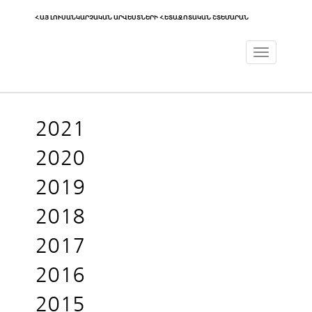
ՀԱՅ ԼՈՒՍԱՆԿԱՐՉԱԿԱՆ ԱՐՎԵՍՏՆԵՐԻ ՀԵՏԱԶՈՏԱԿԱՆ ՇՏԵՄԱՐԱՆ
Toggle
navigat
2021
2020
2019
2018
2017
2016
2015