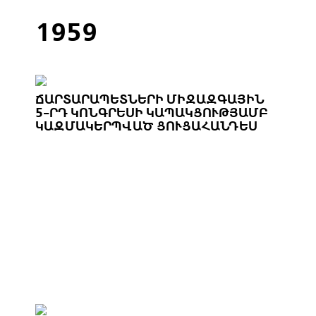
1959
ՃԱՐՏԱՐԱՊԵՏՆԵՐԻ ՄԻՋԱԶԳԱՅԻՆ
5-ՐԴ ԿՈՆԳՐԵՍԻ ԿԱՊԱԿՑՈՒԹՅԱՄԲ
ԿԱԶՄԱԿԵՐՊՎԱԾ ՑՈՒՑԱՀԱՆԴԵՍ