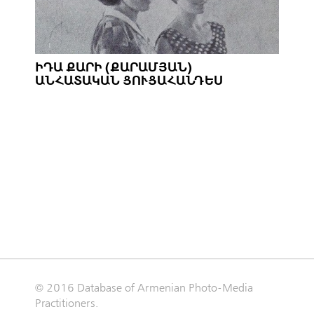
ԻԴԱ ՔԱՐԻ (ՔԱՐԱՄՅԱՆ)
ԱՆՀԱՏԱԿԱՆ ՑՈՒՑԱՀԱՆԴԵՍ
© 2016 Database of Armenian Photo-Media
Practitioners.