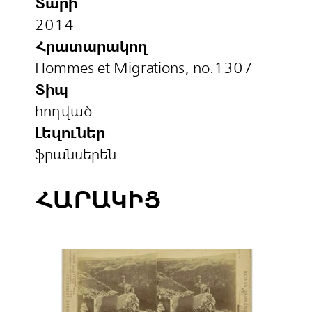
Տարի
2014
Հրատարակող
Hommes et Migrations, no.1307
Տիպ
հոդված
Լեզուներ
ֆրանսերեն
ՀԱՐԱԿԻՑ