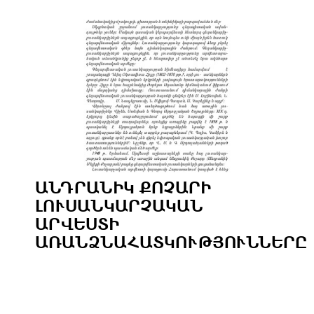
ԱՆԴՐԱՆԻԿ ՔՈՉԱՐԻ
ԼՈՒՍԱՆԿԱՐՉԱԿԱՆ
ԱՐՎԵՍՏԻ
ԱՌԱՆՁՆԱՀԱՏԿՈՒԹՅՈՒՆՆԵՐԸ