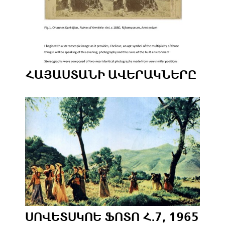
ՀԱՅԱՍՏԱՆԻ ԱՎԵՐԱԿՆԵՐԸ
ՍՈՎԵՏՍԿՈԵ ՖՈՏՈ Հ.7, 1965