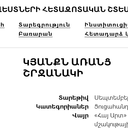
ՎԵՍՏՆԵՐԻ ՀԵՏԱԶՈՏԱԿԱՆ ՇՏԵ
հ
Տարեգրություն
Ինստիտուց
Բառարան
Հետադարձ 
ԿՅԱՆՔՆ ԱՌԱՆՑ
ՇՐՋԱՆԱԿԻ
Տարեթիվ
Սեպտեմբեր
Կատեգորիաներ
Ցուցահան
Վայր
«Հայ Արտ»
մշակութայ