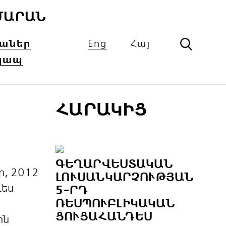
ՄԱՐԱՆ
իաներ
Eng
Հայ
կապ
ՀԱՐԱԿԻՑ
ԳԵՂԱՐՎԵՍՏԱԿԱՆ
, 2012
ԼՈՒՍԱՆԿԱՐՉՈՒԹՅԱՆ
դես
5-ՐԴ
ՌԵՍՊՈՒԲԼԻԿԱԿԱՆ
ՑՈՒՑԱՀԱՆԴԵՍ
ին