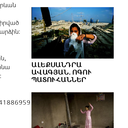
Երևան
վիրված
արձին:
ն,
ԱԼԵՔՍԱՆԴՐԱ
ոնա
ԱՎԱԳՅԱՆ. ՈԳՈՒ
:
ՊԱՏՈՒՀԱՆՆԵՐ
s/441886959197030/