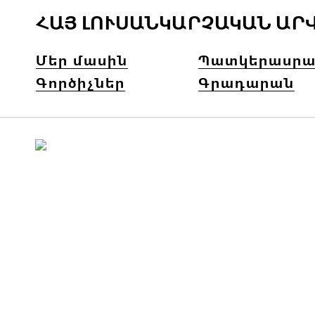
ՀԱՅ ԼՈՒՍԱՆԿԱՐՉԱԿԱՆ ԱՐ
Մեր մասին
Պատկերասրա
Գործիչներ
Գրադարան