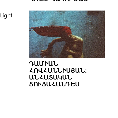
Light
ԴԱՄԻԱՆ
ՀՈՎՀԱՆՆԻՍՅԱՆ:
ԱՆՀԱՏԱԿԱՆ
ՑՈՒՑԱՀԱՆԴԵՍ