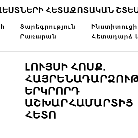
ՎԵՍՏՆԵՐԻ ՀԵՏԱԶՈՏԱԿԱՆ ՇՏԵ
հ
Տարեգրություն
Ինստիտուց
Բառարան
Հետադարձ 
ԼՈՒՅՍԻ ՀՈՍՔ.
ՀԱՅՐԵՆԱԴԱՐՁՈՒ
ԵՐԿՐՈՐԴ
ԱՇԽԱՐՀԱՄԱՐՏԻՑ
ՀԵՏՈ