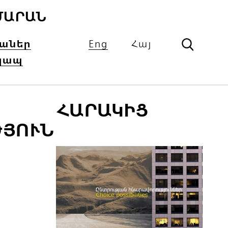
ՄԱՐԱՆ
իաներ
Eng
Հայ
կապ
ՀԱՐԱԿԻՑ
ԹՅՈՒՆ