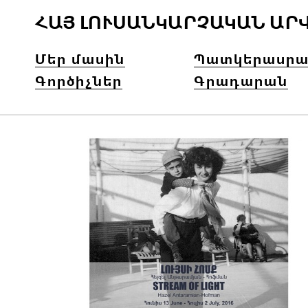
ՀԱՅ ԼՈՒՍԱՆԿԱՐՉԱԿԱՆ ԱՐ
Մեր մասին
Պատկերասրա
Գործիչներ
Գրադարան