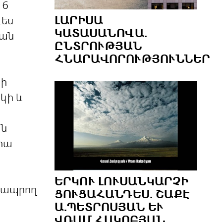
16
ԼԱՐԻՍԱ
դես
ԿԱՏԱՍԱՆՈՎԱ.
ևան
ԸՆՏՐՈՒԹՅԱՆ
ՀՆԱՐԱՎՈՐՈՒԹՅՈՒՆՆԵՐ
 ի
կի և
ան
րա
ԵՐԿՈՒ ԼՈՒՍԱՆԿԱՐՉԻ
 ապրող
ՑՈՒՑԱՀԱՆԴԵՍ. ՇԱՔԷ
Ա.ՊԵՏՐՈՍՅԱՆ ԵՒ Վ
ՌԱՄ ՀԱԿՈԲՅԱՆ