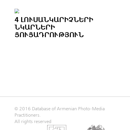
4 ԼՈՒՍԱՆԿԱՐԻՉՆԵՐԻ
ՆԿԱՐՆԵՐԻ
ՑՈՒՑԱԴՐՈՒԹՅՈՒՆ
© 2016 Database of Armenian Photo-Media
Practitioners.
All rights reserved