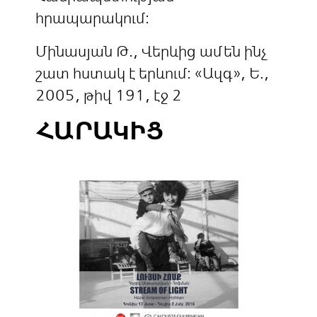
հրապարակում:
Մինասյան Թ., Վերևից ամեն ինչ
շատ հստակ է երևում: «Ազգ», Ե.,
2005, թիվ 191, էջ 2
ՀԱՐԱԿԻՑ