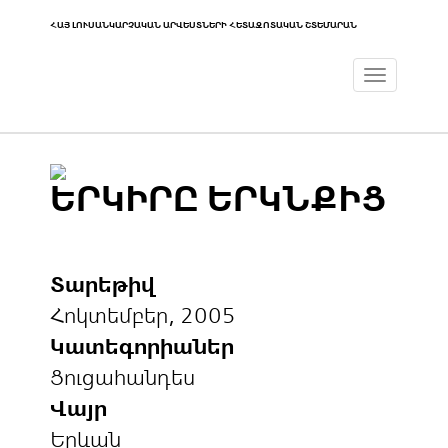
ՀԱՅ ԼՈՒՍԱՆԿԱՐՉԱԿԱՆ ԱՐՎԵՍՏՆԵՐԻ ՀԵՏԱԶՈՏԱԿԱՆ ՇՏԵՄԱՐԱՆ
Toggle
navigat
ԵՐԿԻՐԸ ԵՐԿՆՔԻՑ
Տարեթիվ
Հոկտեմբեր, 2005
Կատեգորիաներ
Ցուցահանդես
Վայր
Երևան