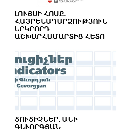
ԼՈՒՅՍԻ ՀՈՍՔ.
ՀԱՅՐԵՆԱԴԱՐՁՈՒԹՅՈՒՆ
ԵՐԿՐՈՐԴ
ԱՇԽԱՐՀԱՄԱՐՏԻՑ ՀԵՏՈ
ՑՈՒՑԻՉՆԵՐ. ԱՆԻ
ԳԵՒՈՐԳՅԱՆ