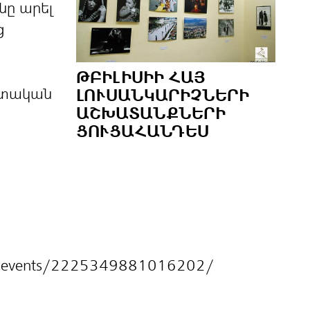
նը արել
ց
ԹԲԻԼԻՍԻԻ ՀԱՅ
ատական
ԼՈՒՍԱՆԿԱՐԻՉՆԵՐԻ
ԱՇԽԱՏԱՆՔՆԵՐԻ
ՑՈՒՑԱՀԱՆԴԵՍ
m/events/2225349881016202/