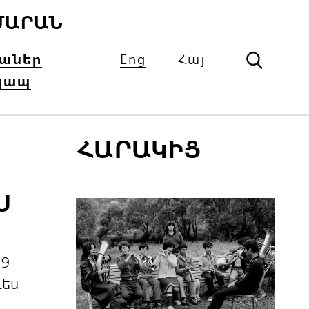
ՄԱՐԱՆ
իաներ
Eng
Հայ
կապ
ՀԱՐԱԿԻՑ
Ս
19
դես