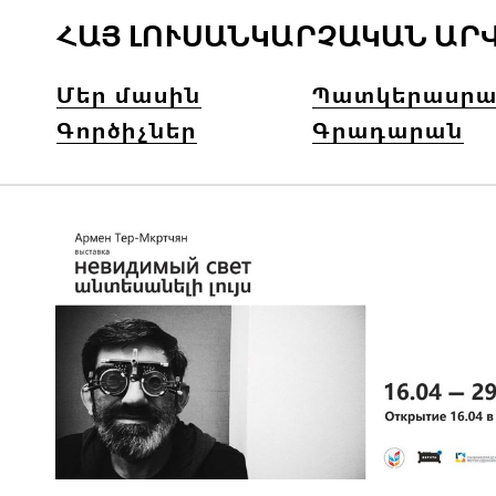
ՀԱՅ ԼՈՒՍԱՆԿԱՐՉԱԿԱՆ ԱՐ
Մեր մասին
Պատկերասրա
Գործիչներ
Գրադարան