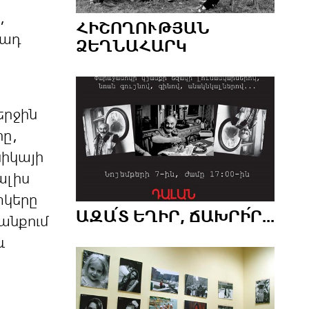
,
ՀԻՇՈՂՈՒԹՅԱՆ
րադ
ՁԵՂՆԱՀԱՐԿ
երջին
րը,
նիկայի
ալիս
տկերը
ԱԶԱ՛Տ ԵՂԻՐ, ՃԱԽՐԻ՛Ր...
անքում
և