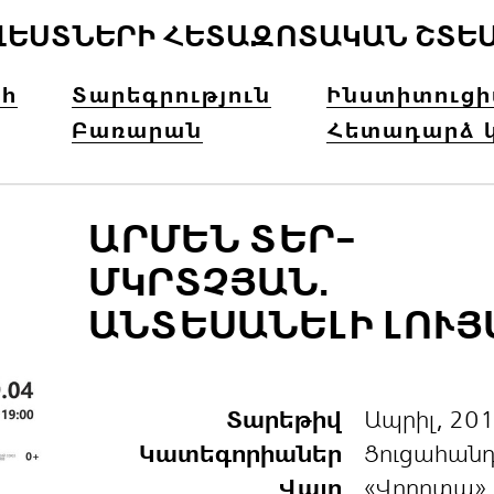
ՎԵՍՏՆԵՐԻ ՀԵՏԱԶՈՏԱԿԱՆ ՇՏԵ
հ
Տարեգրություն
Ինստիտուց
Բառարան
Հետադարձ 
ԱՐՄԵՆ ՏԵՐ-
ՄԿՐՏՉՅԱՆ.
ԱՆՏԵՍԱՆԵԼԻ ԼՈՒՅ
Տարեթիվ
Ապրիլ, 20
Կատեգորիաներ
Ցուցահան
Վայր
«Վորոտա»