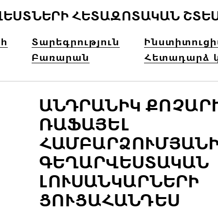
ՎԵՍՏՆԵՐԻ ՀԵՏԱԶՈՏԱԿԱՆ ՇՏԵ
հ
Տարեգրություն
Ինստիտուց
Բառարան
Հետադարձ 
ԱՆԴՐԱՆԻԿ ՔՈՉԱՐԻ Ե
ԱՖԱՅԵԼ Հ
ԱՄԲԱՐՁՈՒՄՅԱՆԻ 
ԵՂԱՐՎԵՍՏԱԿԱՆ Լ
ՈՒՍԱՆԿԱՐՆԵՐԻ Ց
ՈՒՑԱՀԱՆԴԵՍ