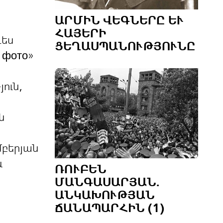
ԱՐՄԻՆ ՎԵԳՆԵՐԸ ԵՒ Հ
ԱՅԵՐԻ Ց
դես
ԵՂԱՍՊԱՆՈՒԹՅՈՒՆԸ
 фото»
ուն,
ն
մբերյան
և
ՌՈՒԲԵՆ
ՄԱՆԳԱՍԱՐՅԱՆ.
ԱՆԿԱԽՈՒԹՅԱՆ
ՃԱՆԱՊԱՐՀԻՆ (1)