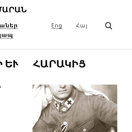
ՄԱՐԱՆ
իաներ
Eng
Հայ
կապ
Ւ Ռ
ՀԱՐԱԿԻՑ
Գ