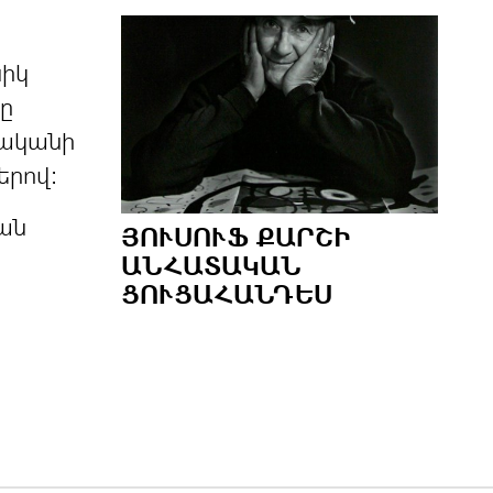
նիկ
նը
ականի
երով:
ան
ՅՈՒՍՈՒՖ ՔԱՐՇԻ
ԱՆՀԱՏԱԿԱՆ
ՑՈՒՑԱՀԱՆԴԵՍ