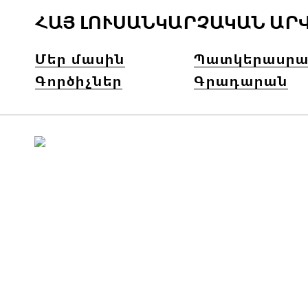
ՀԱՅ ԼՈՒՍԱՆԿԱՐՉԱԿԱՆ ԱՐ
Մեր մասին
Պատկերասրա
Գործիչներ
Գրադարան