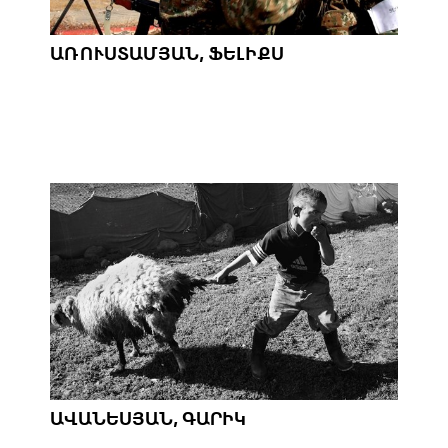
ԱՌՈՒՍՏԱՄՅԱՆ, ՖԵԼԻՔՍ
ԱՎԱՆԵՍՅԱՆ, ԳԱՐԻԿ