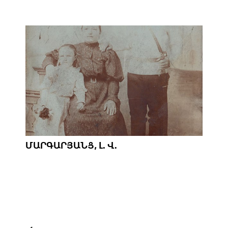
ՄԱՐԳԱՐՅԱՆՑ, Լ. Վ.