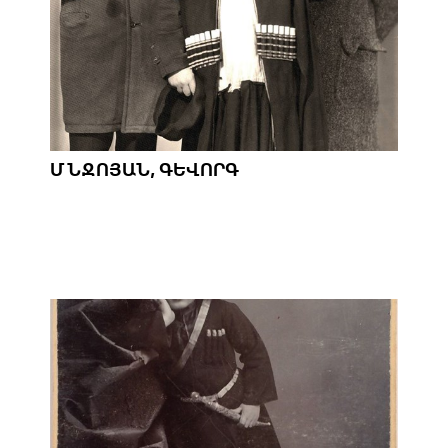
ՄՆՋՈՅԱՆ, ԳԵՎՈՐԳ