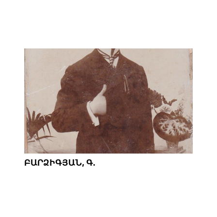
ԲԱՐՁԻԳՅԱՆ, Գ.