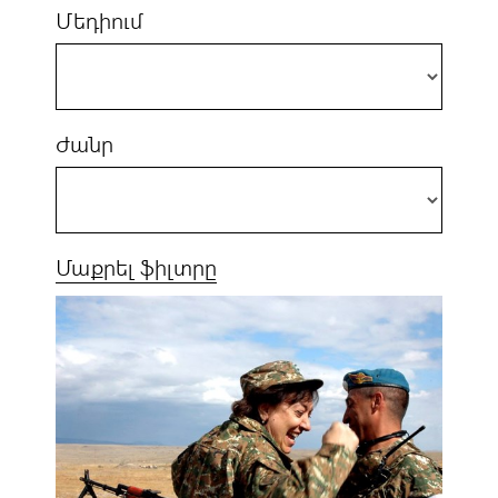
Մեդիում
Ժանր
Մաքրել ֆիլտրը