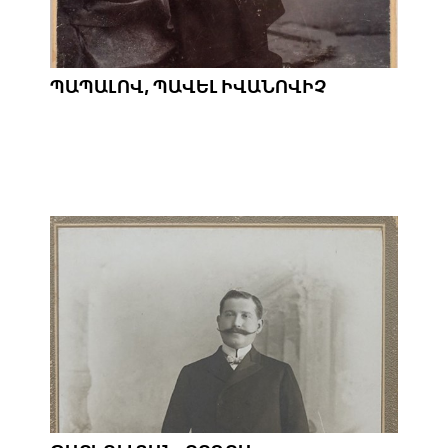
ՊԱՊԱԼՈՎ, ՊԱՎԵԼ ԻՎԱՆՈՎԻՉ