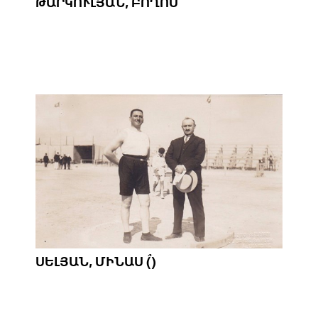
ԹԱՐԿՈՒԼՅԱՆ, ԲՈՂՈՍ
ՍԵԼՅԱՆ, ՄԻՆԱՍ (՞)