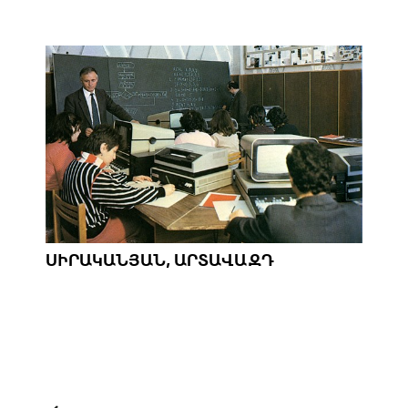
ՍԻՐԱԿԱՆՅԱՆ, ԱՐՏԱՎԱԶԴ