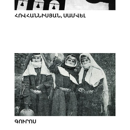
ՀՈՎՀԱՆՆԻՍՅԱՆ, ՍԱՄՎԵԼ
ԳՈՒՐՈՍ