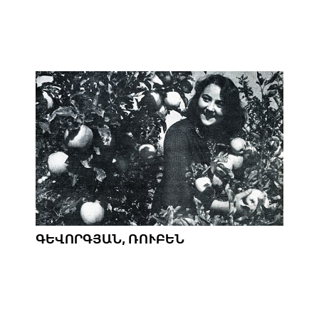
ԳԵՎՈՐԳՅԱՆ, ՌՈՒԲԵՆ