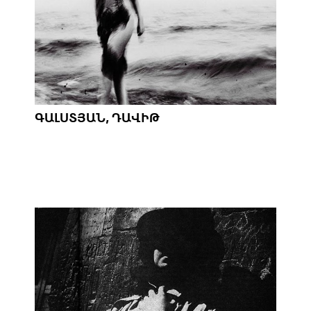
ԳԱԼՍՏՅԱՆ, ԴԱՎԻԹ