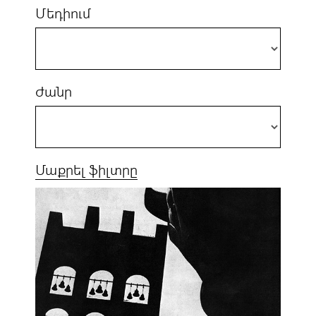
Մեդիում
Ժանր
Մաքրել ֆիլտրը