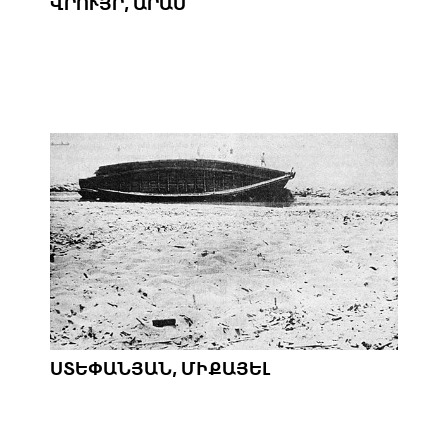
ՎՐՈՒՅՐ, ԱՐԱՄ
ՍՏԵՓԱՆՅԱՆ, ՄԻՔԱՅԵԼ