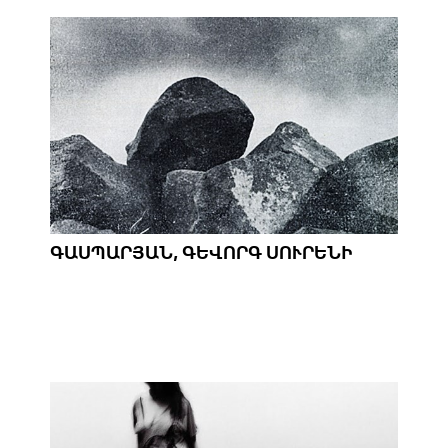
ԳԱՍՊԱՐՅԱՆ, ԳԵՎՈՐԳ ՍՈՒՐԵՆԻ