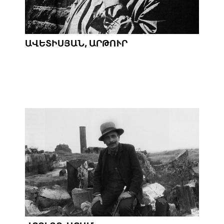
ԱՎԵՏԻՍՅԱՆ, ԱՐԹՈՒՐ