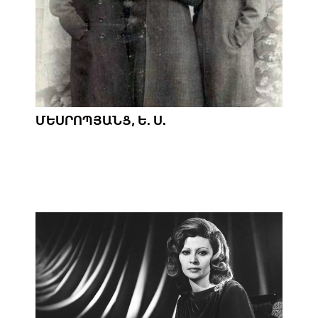
ՄԵՍՐՈՊՅԱՆՑ, Ե. Ս.