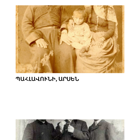
ՊԱՀԼԱՎՈՒՆԻ, ԱՐՍԵՆ