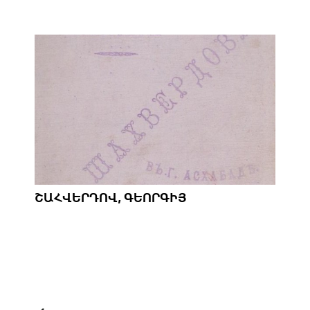
ՇԱՀՎԵՐԴՈՎ, ԳԵՈՐԳԻՅ