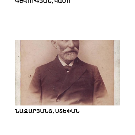
ԳԵՎՈՐԳՅԱՆ, ԿԱՄՈ
ՆԱԶԱՐՅԱՆՑ, ՍՏԵՓԱՆ