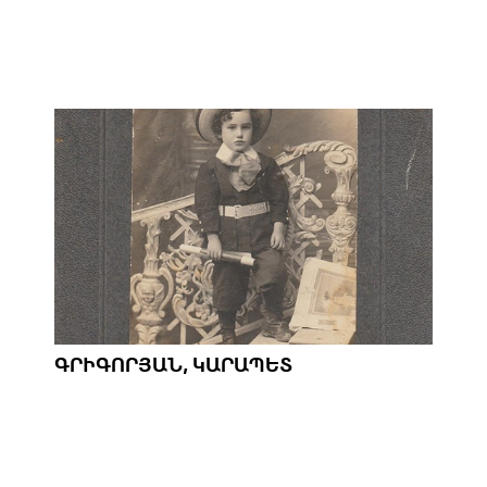
ԳՐԻԳՈՐՅԱՆ, ԿԱՐԱՊԵՏ