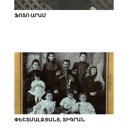
ՖՈՏՈ ԱՐԱՄ
ՓԵՇՏՄԱԼՋՅԱՆՑ, ՏԻԳՐԱՆ