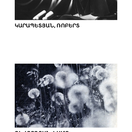
ԿԱՐԱՊԵՏՅԱՆ, ՌՈԲԵՐՏ