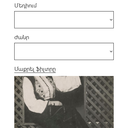
Մեդիում
Ժանր
Մաքրել ֆիլտրը