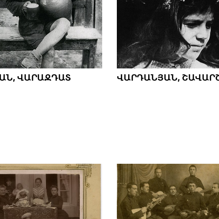
ԱՆ, ՎԱՐԱԶԴԱՏ
ՎԱՐԴԱՆՅԱՆ, ՇԱՎԱՐ