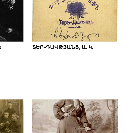
Շ
ՏԵՐ-ԴԱՎԹՅԱՆՑ, Ա. Կ.