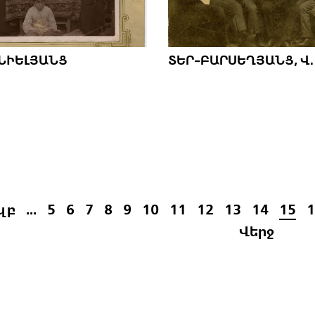
ՆԻԵԼՅԱՆՑ
ՏԵՐ-ԲԱՐՍԵՂՅԱՆՑ, Վ. 
զբ
...
5
6
7
8
9
10
11
12
13
14
15
1
Վերջ