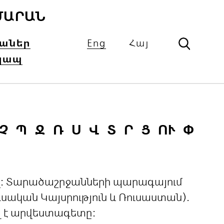
ՄԱՐԱՆ
իաներ
Eng
Հայ
կապ
Չ
Պ
Ջ
Ռ
Ս
Վ
Տ
Ր
Ց
ՈՒ
Փ
ցով: Տարածաշրջանների պարագայում
ական Կայսրություն և Ռուսաստան).
լ է արվեստագետը: