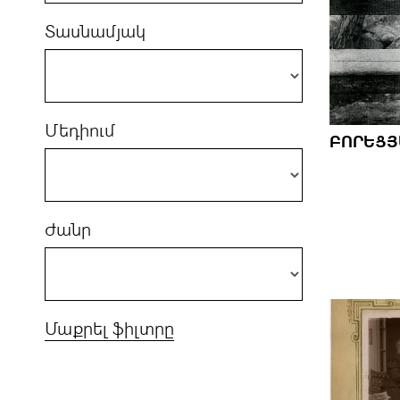
Տասնամյակ
Մեդիում
ԲՈՐԵՑՅ
Ժանր
Մաքրել ֆիլտրը