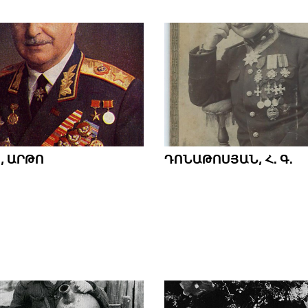
, ԱՐԹՈ
ԴՈՆԱԹՈՍՅԱՆ, Հ. Գ.