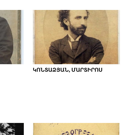
ԿՈՆՏԱՁՅԱՆ, ՄԱՐՏԻՐՈՍ