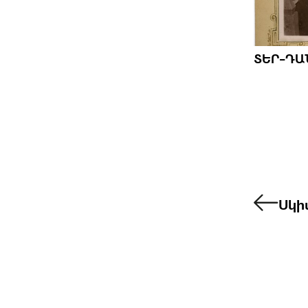
ՏԵՐ-ԴԱ
Սկի