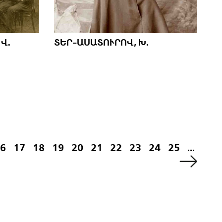
Վ.
ՏԵՐ-ԱՍԱՏՈՒՐՈՎ, Խ.
6
17
18
19
20
21
22
23
24
25
...