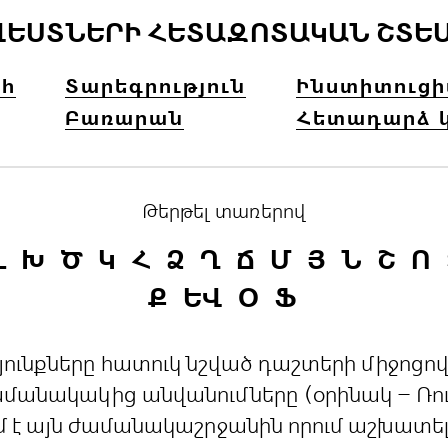
ՎԵՍՏՆԵՐԻ ՀԵՏԱԶՈՏԱԿԱՆ ՇՏԵ
հ
Տարեգրություն
Ինստիտուց
Բառարան
Հետադարձ 
Թերթել տառերով
Լ
Խ
Ծ
Կ
Հ
Ձ
Ղ
Ճ
Մ
Յ
Ն
Շ
Ո
Ք
ԵՎ
Օ
Ֆ
րդյունքները հատուկ նշված դաշտերի միջո
անակակից անվանումները (օրինակ – Ռուս
մ է այն ժամանակաշրջանին որում աշխատե