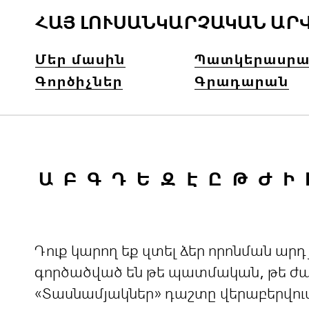
ՀԱՅ ԼՈՒՍԱՆԿԱՐՉԱԿԱՆ ԱՐ
Մեր մասին
Պատկերասրա
Գործիչներ
Գրադարան
Ա
Բ
Գ
Դ
Ե
Զ
Է
Ը
Թ
Ժ
Ի
Դուք կարող եք զտել ձեր որոնման ա
գործածված են թե պատմական, թե ժամ
«Տասնամյակներ» դաշտը վերաբերվու