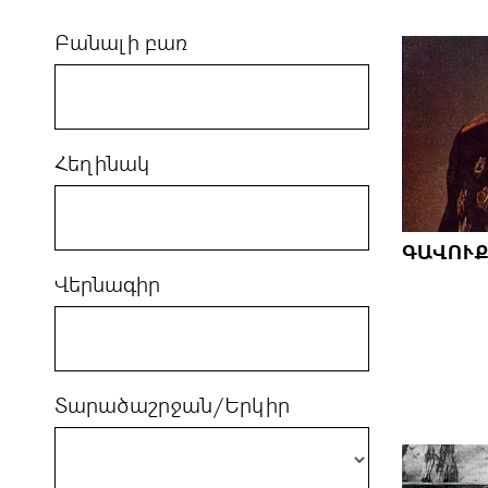
Բանալի բառ
Հեղինակ
ԳԱՎՈՒՔ
Վերնագիր
Տարածաշրջան/Երկիր