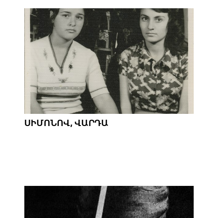
ՍԻՄՈՆՈՎ, ՎԱՐԴԱ