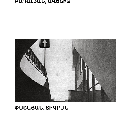
ԲԱԴԱԼՅԱՆ, ԱՎԵՏԻՔ
ՓԱՇԱՅԱՆ, ՏԻԳՐԱՆ