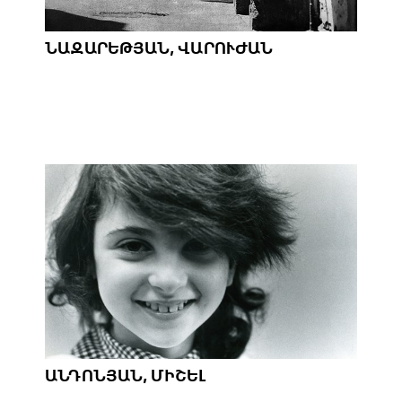
ՆԱԶԱՐԵԹՅԱՆ, ՎԱՐՈՒԺԱՆ
ԱՆԴՈՆՅԱՆ, ՄԻՇԵԼ