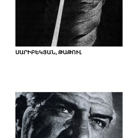
ՍԱՐԻԲԵԿՅԱՆ, ԹԱԹՈՒԼ