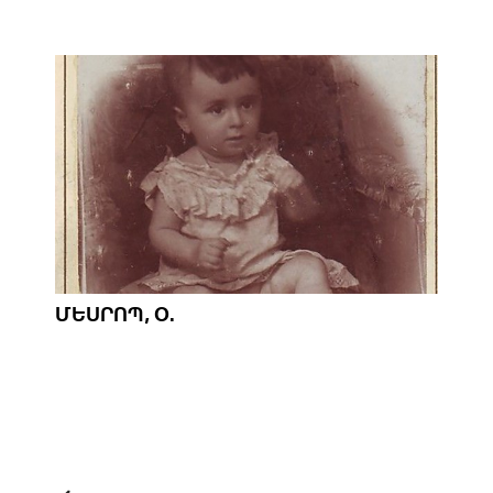
ՄԵՍՐՈՊ, Օ.