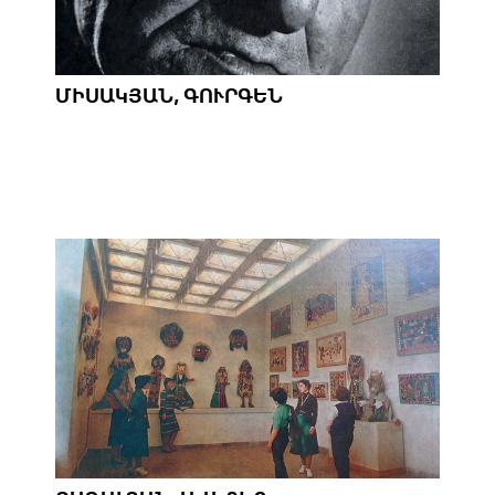
ՄԻՍԱԿՅԱՆ, ԳՈՒՐԳԵՆ