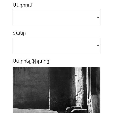
Մեդիում
Ժանր
Մաքրել ֆիլտրը