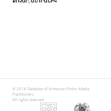
ՔՈՉԱՐ, ԱՆԴՐԱՆԻԿ
© 2016 Database of Armenian Photo-Media
Practitioners.
All rights reserved