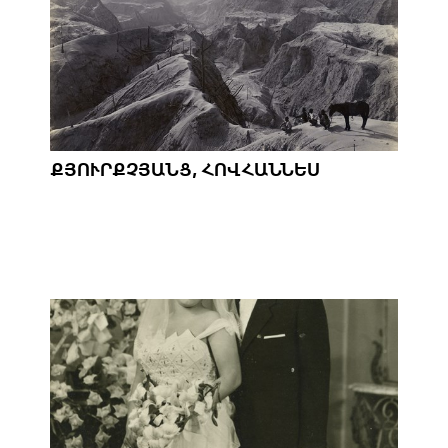
ՔՅՈՒՐՔՉՅԱՆՑ, ՀՈՎՀԱՆՆԵՍ