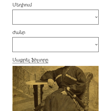
Մեդիում
Ժանր
Մաքրել ֆիլտրը