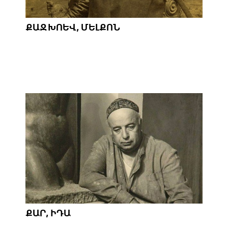
ՔԱՋԽՈԵՎ, ՄԵԼՔՈՆ
ՔԱՐ, ԻԴԱ