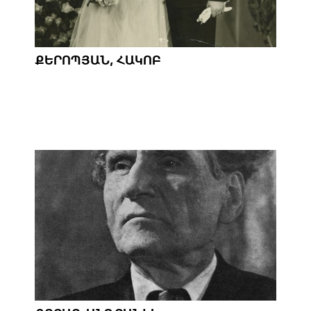
ՔԵՐՈՊՅԱՆ, ՀԱԿՈԲ