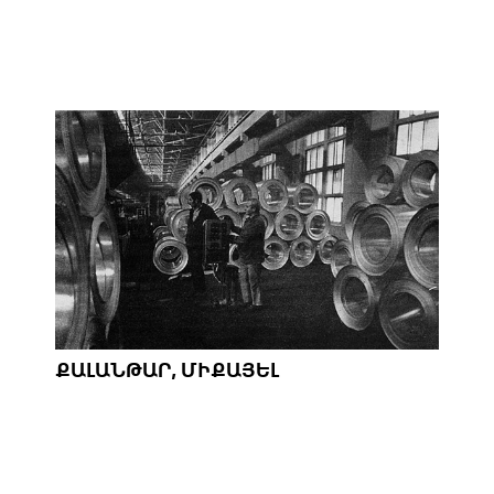
ՔԱԼԱՆԹԱՐ, ՄԻՔԱՅԵԼ