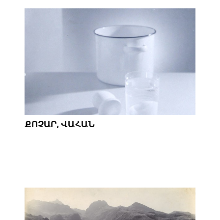
ՔՈՉԱՐ, ՎԱՀԱՆ