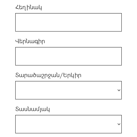
Հեղինակ
Վերնագիր
Տարածաշրջան/Երկիր
Տասնամյակ