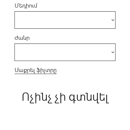
Մեդիում
Ժանր
Մաքրել ֆիլտրը
Ոչինչ չի գտնվել