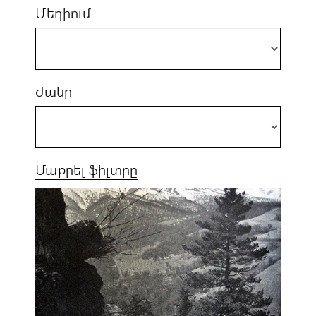
Մեդիում
Ժանր
Մաքրել ֆիլտրը