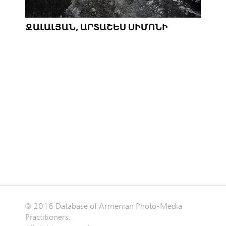
ՋԱԼԱԼՅԱՆ, ԱՐՏԱՇԵՍ ՍԻՄՈՆԻ
© 2016 Database of Armenian Photo-Media
Practitioners.