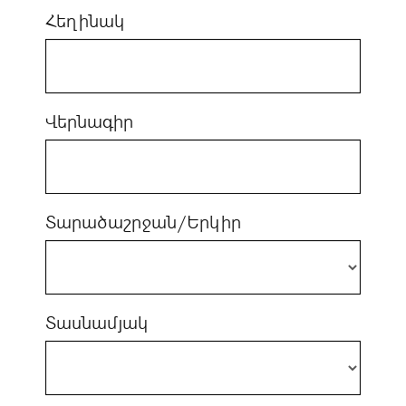
Հեղինակ
Վերնագիր
Տարածաշրջան/Երկիր
Տասնամյակ