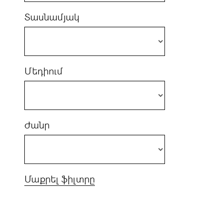
Տասնամյակ
Մեդիում
Ժանր
Մաքրել ֆիլտրը