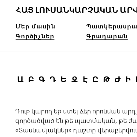
ՀԱՅ ԼՈՒՍԱՆԿԱՐՉԱԿԱՆ ԱՐ
Մեր մասին
Պատկերասրա
Գործիչներ
Գրադարան
Ա
Բ
Գ
Դ
Ե
Զ
Է
Ը
Թ
Ժ
Ի
Դուք կարող եք զտել ձեր որոնման ա
գործածված են թե պատմական, թե ժամ
«Տասնամյակներ» դաշտը վերաբերվու