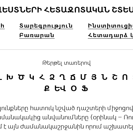
ՎԵՍՏՆԵՐԻ ՀԵՏԱԶՈՏԱԿԱՆ ՇՏԵ
հ
Տարեգրություն
Ինստիտուց
Բառարան
Հետադարձ 
Թերթել տառերով
Լ
Խ
Ծ
Կ
Հ
Ձ
Ղ
Ճ
Մ
Յ
Ն
Շ
Ո
Ք
ԵՎ
Օ
Ֆ
րդյունքները հատուկ նշված դաշտերի միջո
անակակից անվանումները (օրինակ – Ռուս
մ է այն ժամանակաշրջանին որում աշխատե