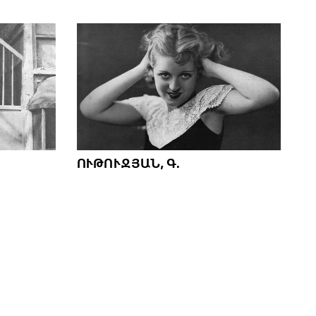
ՈՒԹՈՒՋՅԱՆ, Գ.