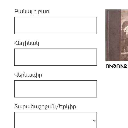
Բանալի բառ
Հեղինակ
ՈՒԹՈՒՋՅ
Վերնագիր
Տարածաշրջան/Երկիր