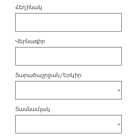
Հեղինակ
Վերնագիր
Տարածաշրջան/Երկիր
Տասնամյակ