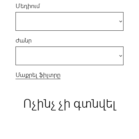
Մեդիում
Ժանր
Մաքրել ֆիլտրը
Ոչինչ չի գտնվել