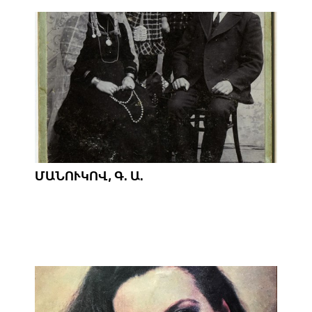
ՄԱՆՈՒԿՈՎ, Գ. Ա.