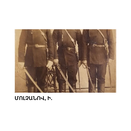
ՄՈԼՉԱՆՈՎ, Ի.