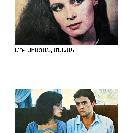
ՄՈՎՍԻՍՅԱՆ, ՄԵԽԱԿ