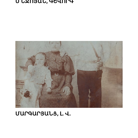
ՄՆՋՈՅԱՆ, ԳԵՎՈՐԳ
ՄԱՐԳԱՐՅԱՆՑ, Լ. Վ.