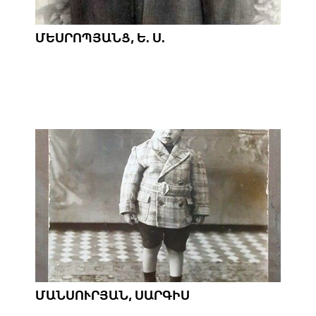
ՄԵՍՐՈՊՅԱՆՑ, Ե. Ս.
ՄԱՆՍՈՒՐՅԱՆ, ՍԱՐԳԻՍ