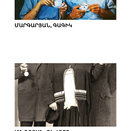
ՄԱՐԳԱՐՅԱՆ, ԳԱԳԻԿ