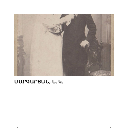
ՄԱՐԳԱՐՅԱՆ, Ն. Կ.