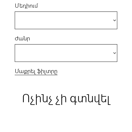
Մեդիում
Ժանր
Մաքրել ֆիլտրը
Ոչինչ չի գտնվել