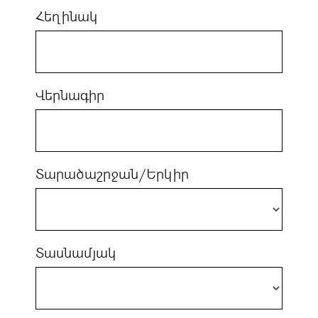
Հեղինակ
Վերնագիր
Տարածաշրջան/Երկիր
Տասնամյակ