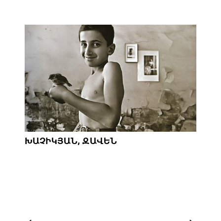
ԽԱՉԻԿՅԱՆ, ԶԱՎԵՆ