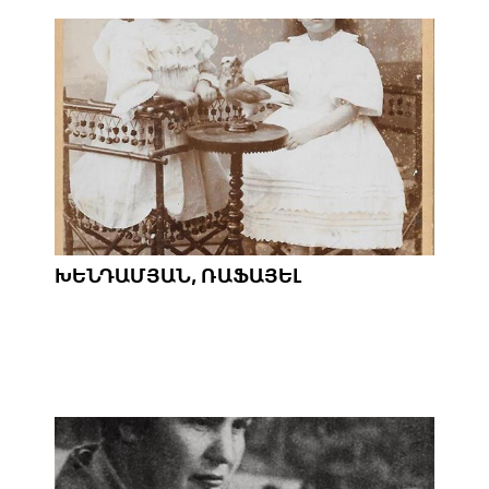
ԽԵՆԴԱՄՅԱՆ, ՌԱՖԱՅԵԼ