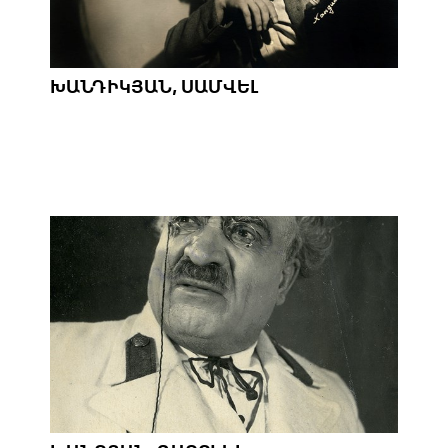
ԽԱՆԴԻԿՅԱՆ, ՍԱՄՎԵԼ