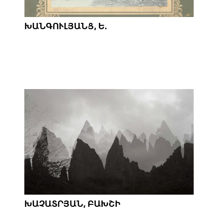
ԽԱՆԳՈՒԼՅԱՆՑ, Ե.
ԽԱՉԱՏՐՅԱՆ, ԲԱԽՇԻ