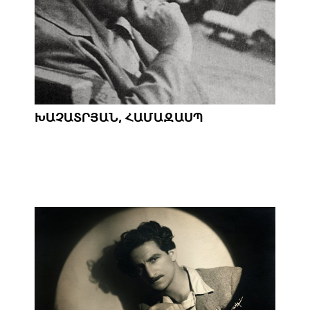
ԽԱՉԱՏՐՅԱՆ, ՀԱՄԱԶԱՍՊ