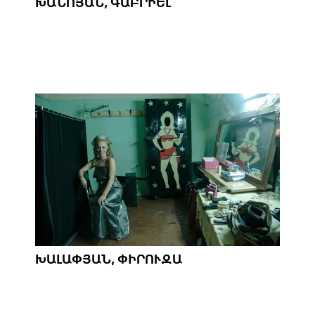
ԽԱՆՈՅԱՆ, ԳԱԲՐԻԵԼ
ԽԱԼԱՓՅԱՆ, ՓԻՐՈՒԶԱ