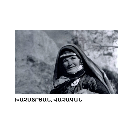
ԽԱՉԱՏՐՅԱՆ, ՎԱՉԱԳԱՆ