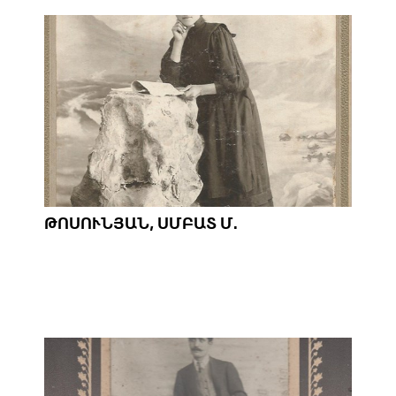
ԹՈՍՈՒՆՅԱՆ, ՍՄԲԱՏ Մ.