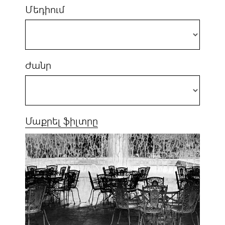
Մեդիում
Ժանր
Մաքրել ֆիլտրը