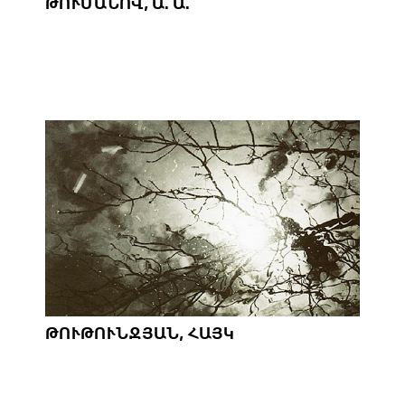
ԹՈՒՄԱՆՈՎ, Ա. Ա.
ԹՈՒԹՈՒՆՋՅԱՆ, ՀԱՅԿ