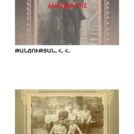
ԹԱՆՃՈՒԹՅԱՆ, Հ. Հ.