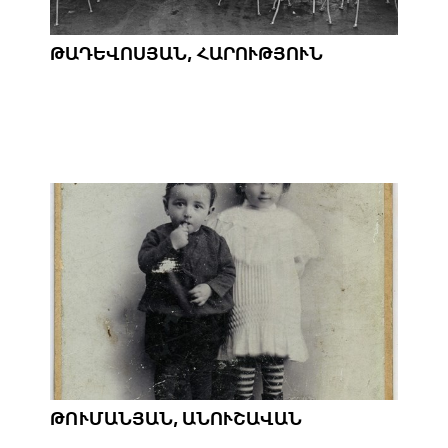
ԹԱԴԵՎՈՍՅԱՆ, ՀԱՐՈՒԹՅՈՒՆ
ԹՈՒՄԱՆՅԱՆ, ԱՆՈՒՇԱՎԱՆ