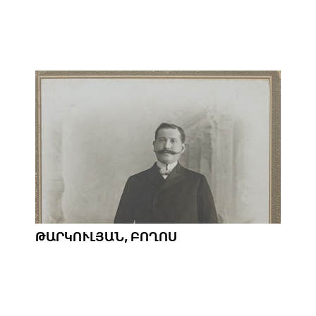
ԹԱՐԿՈՒԼՅԱՆ, ԲՈՂՈՍ