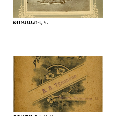
ԹՈՒՄԱՆՈՎ, Կ.