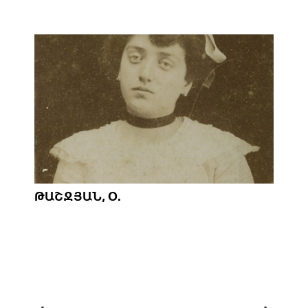
ԹԱՇՋՅԱՆ, Օ.