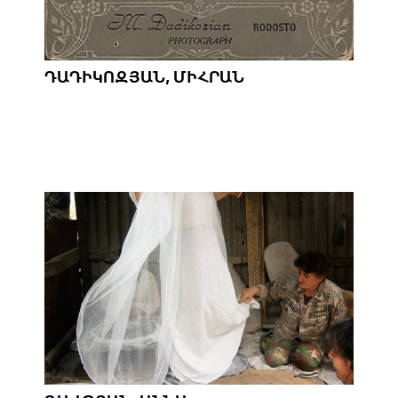
ԴԱԴԻԿՈԶՅԱՆ, ՄԻՀՐԱՆ