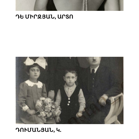
ԴԵ ՄԻՐՋՅԱՆ, ԱՐՏՈ
ԴՈՒՄԱՆՅԱՆ, Կ.