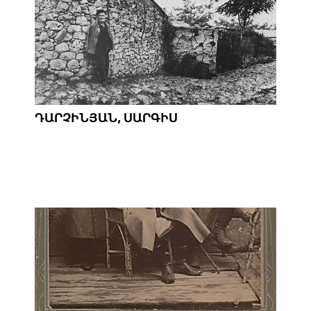
ԴԱՐՉԻՆՅԱՆ, ՍԱՐԳԻՍ