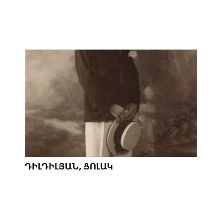
ԴԻԼԴԻԼՅԱՆ, ՑՈԼԱԿ