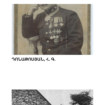
ԴՈՆԱԹՈՍՅԱՆ, Հ. Գ.