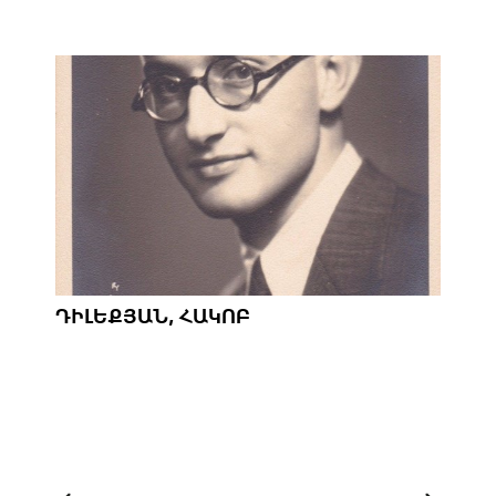
ԴԻԼԵՔՅԱՆ, ՀԱԿՈԲ