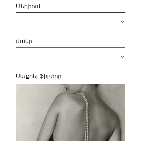
Մեդիում
Ժանր
Մաքրել ֆիլտրը