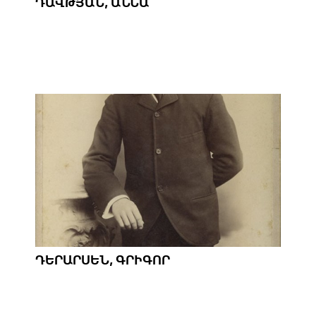
ԴԱՎԹՅԱՆ, ԱՆՆԱ
ԴԵՐԱՐՍԵՆ, ԳՐԻԳՈՐ