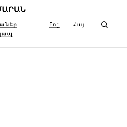
ՄԱՐԱՆ
իաներ
Eng
Հայ
կապ