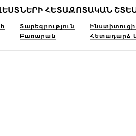
ՎԵՍՏՆԵՐԻ ՀԵՏԱԶՈՏԱԿԱՆ ՇՏԵ
հ
Տարեգրություն
Ինստիտուց
Բառարան
Հետադարձ 