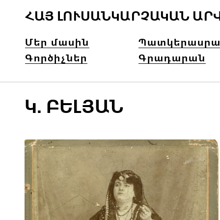
ՀԱՅ ԼՈՒՍԱՆԿԱՐՉԱԿԱՆ ԱՐ
Մեր մասին
Պատկերասրա
Գործիչներ
Գրադարան
Կ. ԲԵԼՅԱՆ