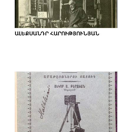
ԱԼԵՔՍԱՆԴՐ ՀԱՐՈՒԹՅՈՒՆՅԱՆ