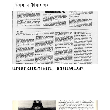
Մաքրել ֆիլտրը
ԱՐԱՄ ՀԱՋՈԼԵԱՆ - 60 ԱՄՅԱԿԸ