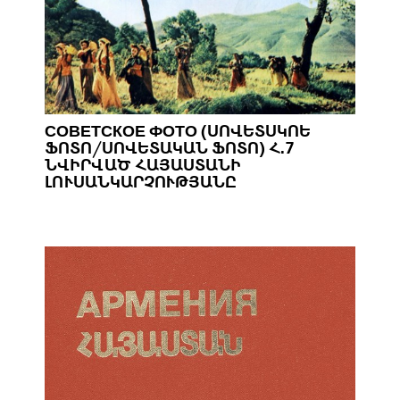
СОВЕТСКОЕ ФОТО (ՍՈՎԵՏՍԿՈԵ
ՖՈՏՈ/ՍՈՎԵՏԱԿԱՆ ՖՈՏՈ) Հ.7
ՆՎԻՐՎԱԾ ՀԱՅԱՍՏԱՆԻ
ԼՈՒՍԱՆԿԱՐՉՈՒԹՅԱՆԸ