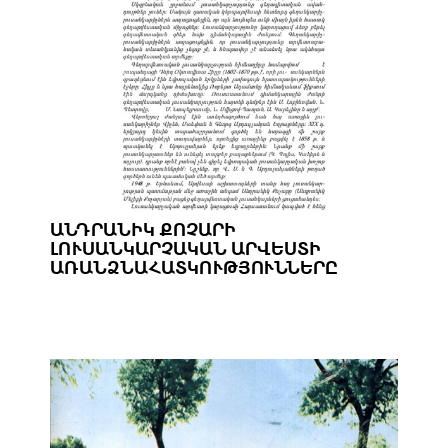
ԱՆԴՐԱՆԻԿ ՔՈՉԱՐԻ
ԼՈՒՍԱՆԿԱՐՉԱԿԱՆ ԱՐՎԵՍՏԻ
ԱՌԱՆՁՆԱՀԱՏԿՈՒԹՅՈՒՆՆԵՐԸ