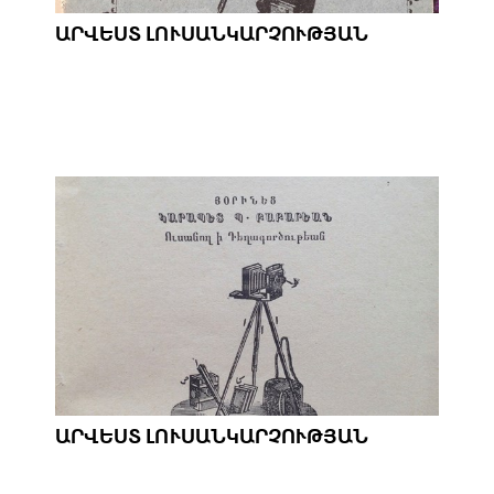
ԱՐՎԵՍՏ ԼՈՒՍԱՆԿԱՐՉՈՒԹՅԱՆ
ԱՐՎԵՍՏ ԼՈՒՍԱՆԿԱՐՉՈՒԹՅԱՆ