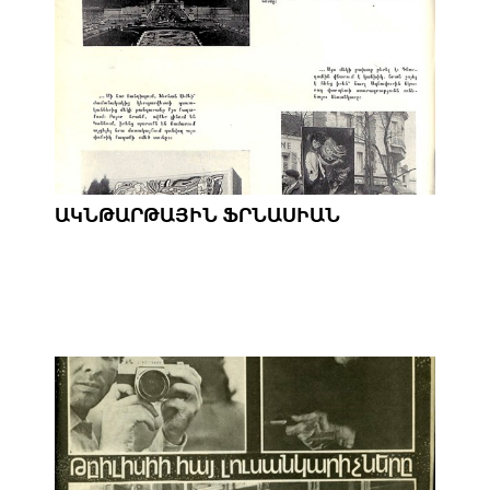
ԱԿՆԹԱՐԹԱՅԻՆ ՖՐՆԱՍԻԱՆ