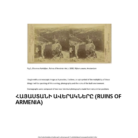
ՀԱՅԱՍՏԱՆԻ ԱՎԵՐԱԿՆԵՐԸ (RUINS OF
ARMENIA)