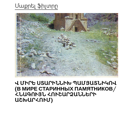
Մաքրել ֆիլտրը
Վ ՄԻՐԵ ՍՏԱՐԻՆՆԻԽ ՊԱՄՅԱՏՆԻԿՈՎ
(В МИРЕ СТАРИННЫХ ПАМЯТНИКОВ/
ՀՆԱԳՈՒՅՆ ՀՈՒՇԱՐՁԱՆՆԵՐԻ
ԱՇԽԱՐՀՈՒՄ)