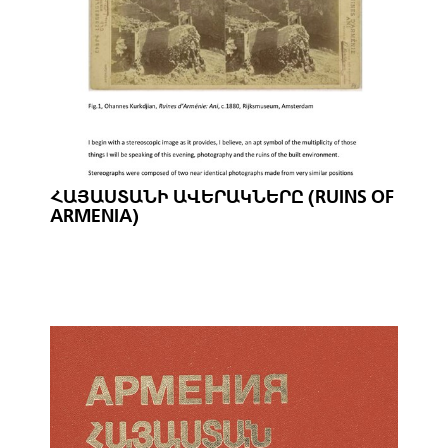
ՀԱՅԱՍՏԱՆԻ ԱՎԵՐԱԿՆԵՐԸ (RUINS OF
ARMENIA)