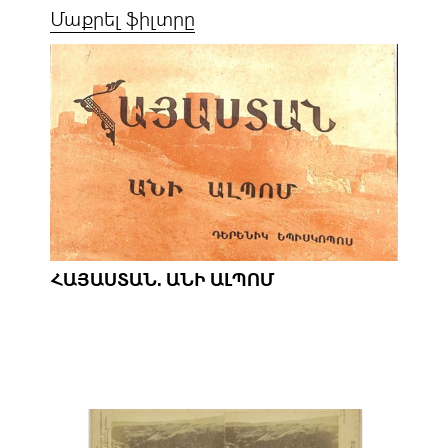
Մաքրել ֆիլտրը
ՀԱՅԱՍՏԱՆ. ԱՆԻ ԱԼՊՈՄ