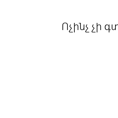
Ոչինչ չի գ