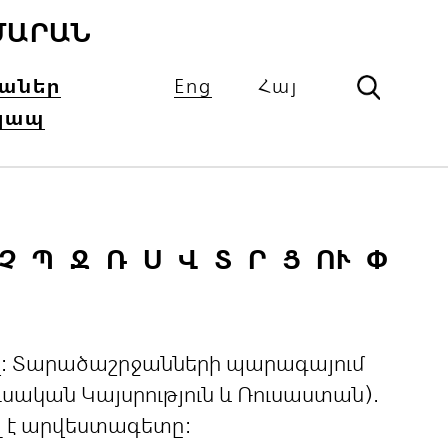
ՄԱՐԱՆ
իաներ
Eng
Հայ
կապ
Չ
Պ
Ջ
Ռ
Ս
Վ
Տ
Ր
Ց
ՈՒ
Փ
ցով: Տարածաշրջանների պարագայում
ական Կայսրություն և Ռուսաստան).
լ է արվեստագետը: