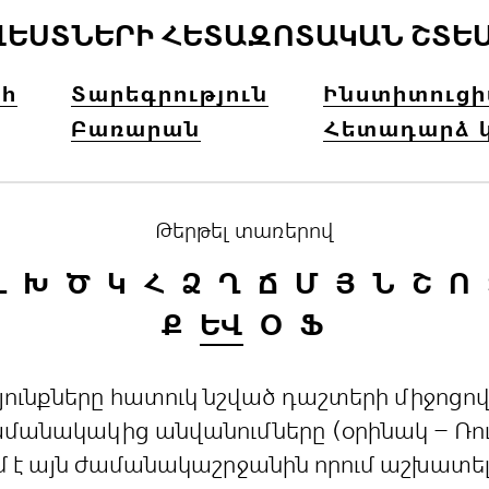
ՎԵՍՏՆԵՐԻ ՀԵՏԱԶՈՏԱԿԱՆ ՇՏԵ
հ
Տարեգրություն
Ինստիտուց
Բառարան
Հետադարձ 
Թերթել տառերով
Լ
Խ
Ծ
Կ
Հ
Ձ
Ղ
Ճ
Մ
Յ
Ն
Շ
Ո
Ք
ԵՎ
Օ
Ֆ
րդյունքները հատուկ նշված դաշտերի միջո
անակակից անվանումները (օրինակ – Ռուս
մ է այն ժամանակաշրջանին որում աշխատե