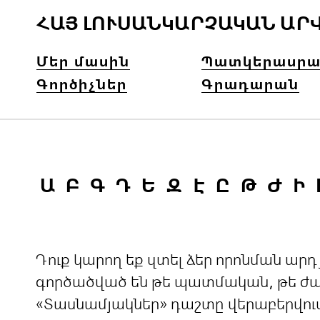
ՀԱՅ ԼՈՒՍԱՆԿԱՐՉԱԿԱՆ ԱՐ
Մեր մասին
Պատկերասրա
Գործիչներ
Գրադարան
Ա
Բ
Գ
Դ
Ե
Զ
Է
Ը
Թ
Ժ
Ի
Դուք կարող եք զտել ձեր որոնման ա
գործածված են թե պատմական, թե ժամ
«Տասնամյակներ» դաշտը վերաբերվու