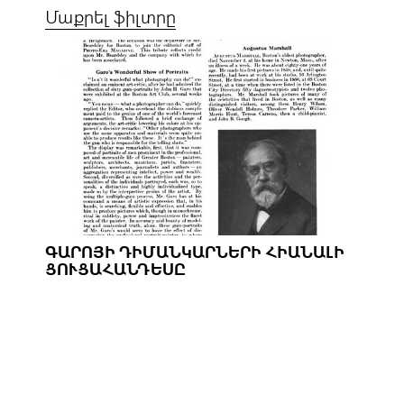
Մաքրել ֆիլտրը
ԳԱՐՈՅԻ ԴԻՄԱՆԿԱՐՆԵՐԻ ՀԻԱՆԱԼԻ
ՑՈՒՑԱՀԱՆԴԵՍԸ