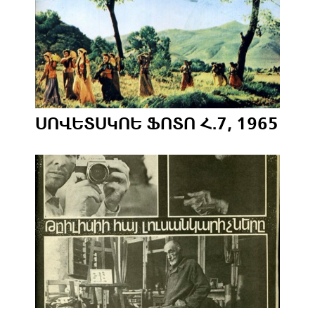
ՍՈՎԵՏՍԿՈԵ ՖՈՏՈ Հ.7, 1965