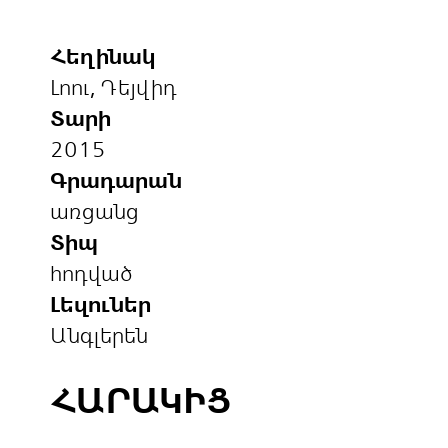
Հեղինակ
Լոու, Դեյվիդ
Տարի
2015
Գրադարան
առցանց
Տիպ
հոդված
Լեզուներ
Անգլերեն
ՀԱՐԱԿԻՑ