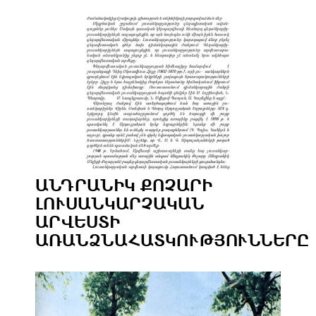
ԱՆԴՐԱՆԻԿ ՔՈՉԱՐԻ
ԼՈՒՍԱՆԿԱՐՉԱԿԱՆ
ԱՐՎԵՍՏԻ
ԱՌԱՆՁՆԱՀԱՏԿՈՒԹՅՈՒՆՆԵՐԸ