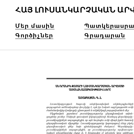
ՀԱՅ ԼՈՒՍԱՆԿԱՐՉԱԿԱՆ ԱՐ
Մեր մասին
Պատկերասրա
Գործիչներ
Գրադարան