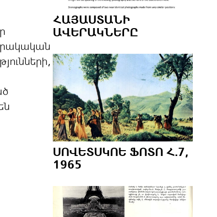
ՀԱՅԱՍՏԱՆԻ
ր
ԱՎԵՐԱԿՆԵՐԸ
րակական
թյունների,
ած
են
ՍՈՎԵՏՍԿՈԵ ՖՈՏՈ Հ.7,
1965