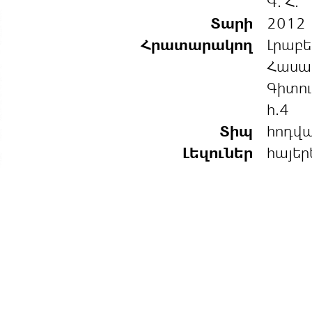
Գ. Հ.
Տարի
2012
Հրատարակող
Լրաբե
Հասա
Գիտու
հ.4
Տիպ
հոդվ
Լեզուներ
հայեր