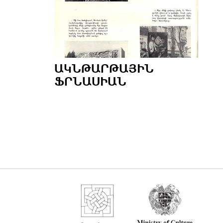
ԱԿՆԹԱՐԹԱՅԻՆ
ՖՐՆԱՍԻԱՆ