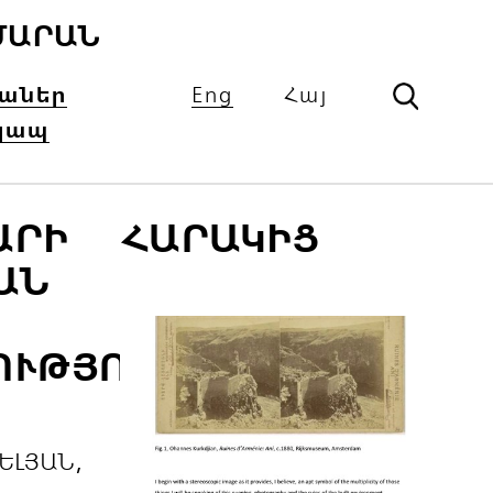
ՄԱՐԱՆ
իաներ
Eng
Հայ
կապ
ԱՐԻ
ՀԱՐԱԿԻՑ
ԱՆ
ՈՒԹՅՈՒՆՆԵՐԸ
ԵԼՅԱՆ,