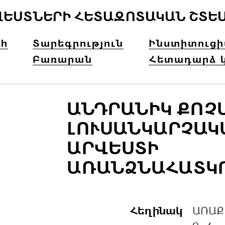
ՎԵՍՏՆԵՐԻ ՀԵՏԱԶՈՏԱԿԱՆ ՇՏԵ
հ
Տարեգրություն
Ինստիտուց
Բառարան
Հետադարձ 
ԱՆԴՐԱՆԻԿ ՔՈՉ
ԼՈՒՍԱՆԿԱՐՉԱԿ
ԱՐՎԵՍՏԻ
ԱՌԱՆՁՆԱՀԱՏԿ
Հեղինակ
ԱՌԱՔ