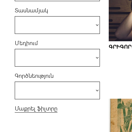
Տասնամյակ
Մեդիում
ԳՐԻԳՈՐ
Գործնեություն
Մաքրել ֆիլտրը