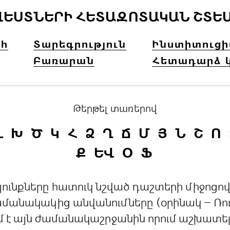
ՎԵՍՏՆԵՐԻ ՀԵՏԱԶՈՏԱԿԱՆ ՇՏԵ
հ
Տարեգրություն
Ինստիտուց
Բառարան
Հետադարձ 
Թերթել տառերով
Լ
Խ
Ծ
Կ
Հ
Ձ
Ղ
Ճ
Մ
Յ
Ն
Շ
Ո
Ք
ԵՎ
Օ
Ֆ
րդյունքները հատուկ նշված դաշտերի միջո
անակակից անվանումները (օրինակ – Ռուս
մ է այն ժամանակաշրջանին որում աշխատե