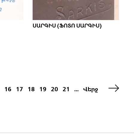
ՍԱՐԳԻՍ (ՖՈՏՈ ՍԱՐԳԻՍ)
16
17
18
19
20
21
...
Վերջ