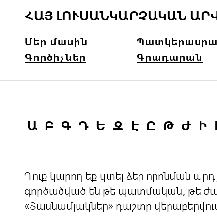
ՀԱՅ ԼՈՒՍԱՆԿԱՐՉԱԿԱՆ ԱՐ
Մեր մասին
Պատկերասրա
Գործիչներ
Գրադարան
Ա
Բ
Գ
Դ
Ե
Զ
Է
Ը
Թ
Ժ
Ի
Դուք կարող եք զտել ձեր որոնման ա
գործածված են թե պատմական, թե ժամ
«Տասնամյակներ» դաշտը վերաբերվու