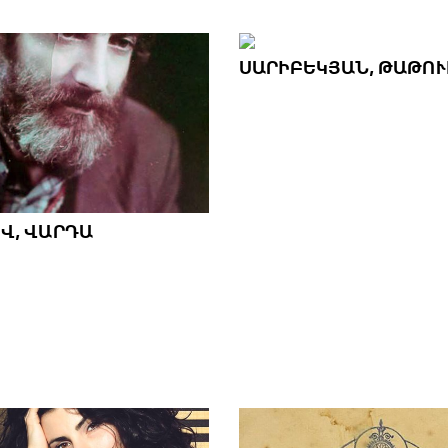
ՍԱՐԻԲԵԿՅԱՆ, ԹԱԹՈՒ
Վ, ՎԱՐԴԱ