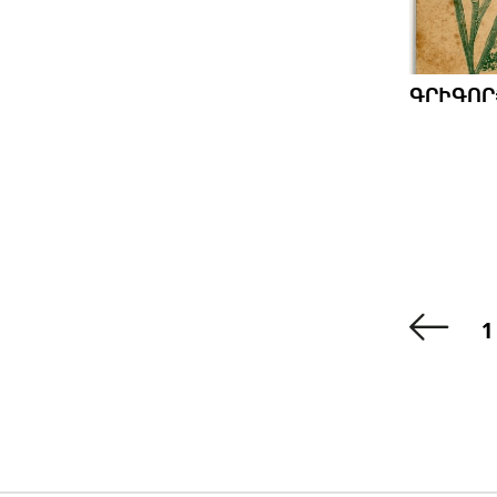
ԳՐԻԳՈՐՅ
1