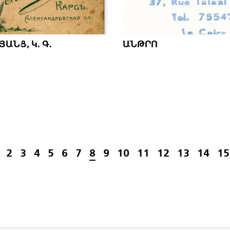
ԱՆՑ, Կ. Գ.
ԱՆԹՐՈ
2
3
4
5
6
7
8
9
10
11
12
13
14
15