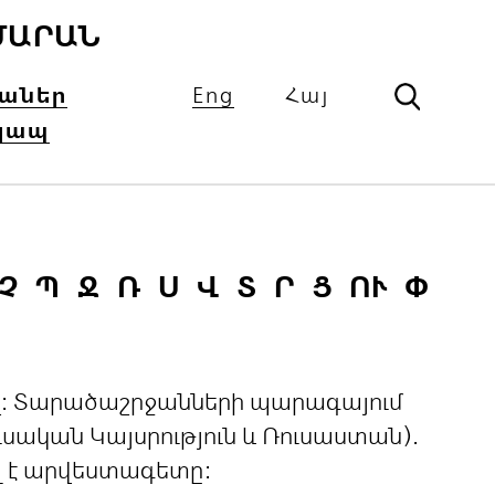
ՄԱՐԱՆ
իաներ
Eng
Հայ
կապ
Չ
Պ
Ջ
Ռ
Ս
Վ
Տ
Ր
Ց
ՈՒ
Փ
ցով: Տարածաշրջանների պարագայում
ական Կայսրություն և Ռուսաստան).
լ է արվեստագետը: