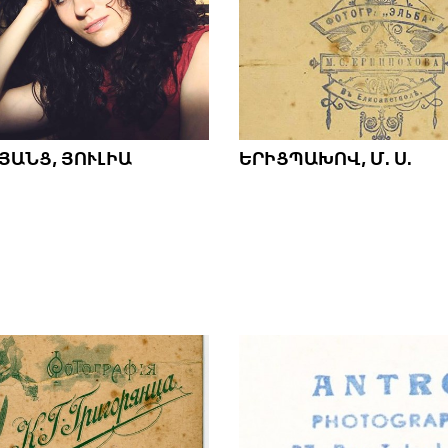
ՅԱՆՑ, ՅՈՒԼԻԱ
ԵՐԻՑՊԱԽՈՎ, Մ. Ս.