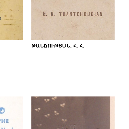
ԹԱՆՃՈՒԹՅԱՆ, Հ. Հ.