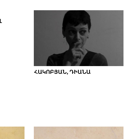
Լ
ՀԱԿՈԲՅԱՆ, ԴԻԱՆԱ