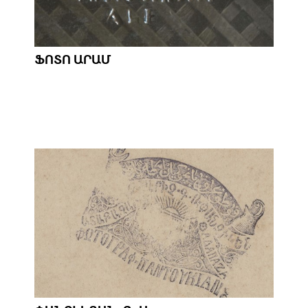
ՖՈՏՈ ԱՐԱՄ