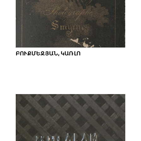
ԲՈՒՔՄԵՋՅԱՆ, ԿԱՌԼՈ