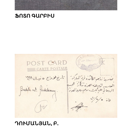
ՖՈՏՈ ԳԱՐԲԻՍ
ԴՈՒՄԱՆՅԱՆ, Բ.