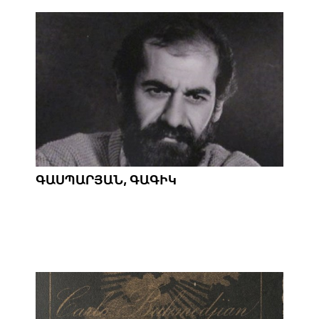
ԳԱՍՊԱՐՅԱՆ, ԳԱԳԻԿ