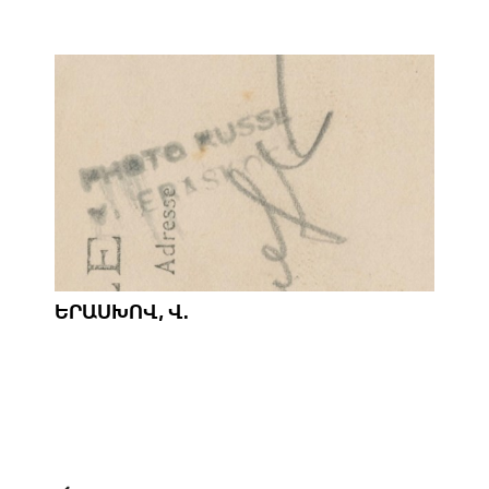
ԵՐԱՍԽՈՎ, Վ.