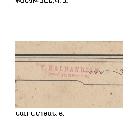
ՓԱՆՉԻԿՅԱՆ, Գ. Ա.
ՆԱԼԲԱՆԴՅԱՆ, Յ.