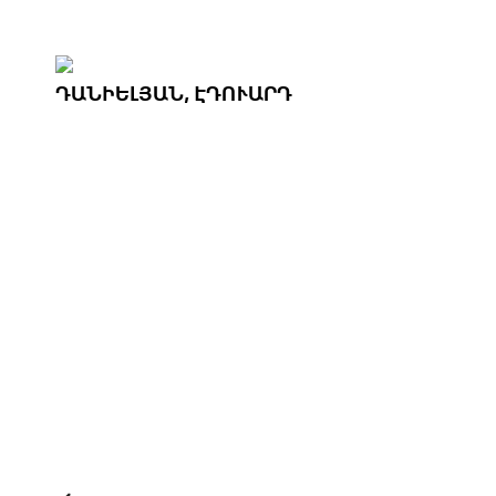
ԴԱՆԻԵԼՅԱՆ, ԷԴՈՒԱՐԴ