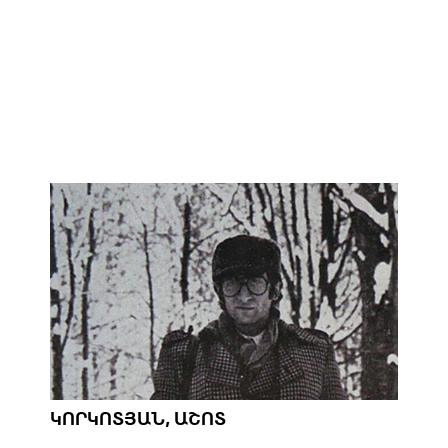
ԿՈՐԿՈՏՅԱՆ, ԱՇՈՏ