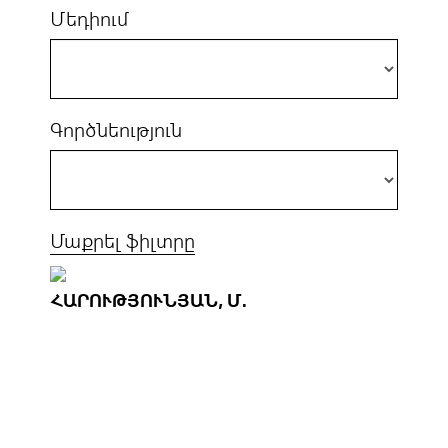
Մեդիում
Գործնեություն
Մաքրել ֆիլտրը
ՀԱՐՈՒԹՅՈՒՆՅԱՆ, Մ.