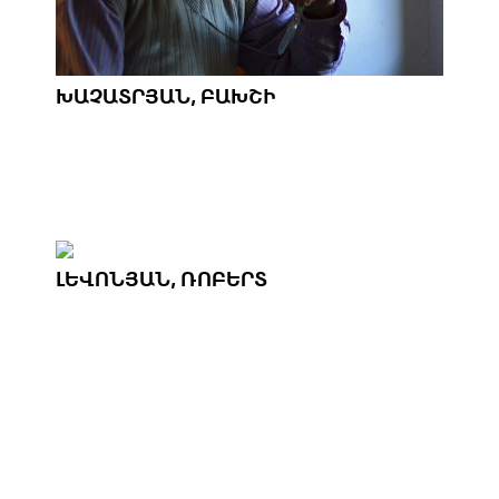
ԽԱՉԱՏՐՅԱՆ, ԲԱԽՇԻ
ԼԵՎՈՆՅԱՆ, ՌՈԲԵՐՏ