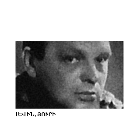
ԼԵՎԻՆ, ՅՈՒՐԻ