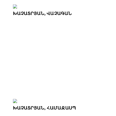
ԽԱՉԱՏՐՅԱՆ, ՎԱՉԱԳԱՆ
ԽԱՉԱՏՐՅԱՆ, ՀԱՄԱԶԱՍՊ