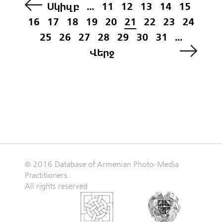
Սկիզբ
...
11
12
13
14
15
16
17
18
19
20
21
22
23
24
25
26
27
28
29
30
31
...
Վերջ
© 2016 Database of Armenian Photo-Media
Practitioners.
All rights reserved