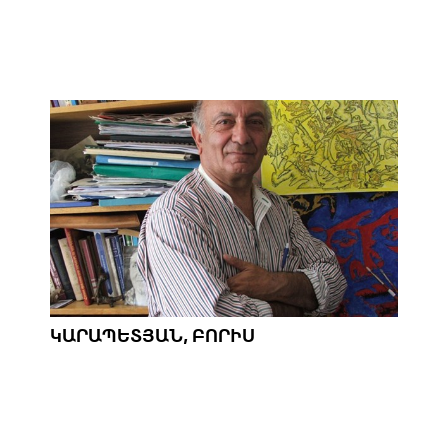
ԿԱՐԱՊԵՏՅԱՆ, ԲՈՐԻՍ