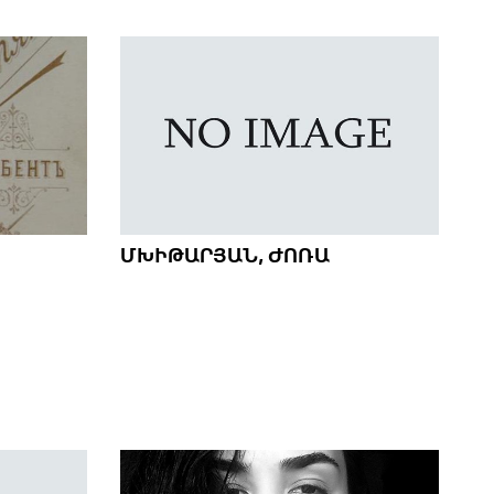
ՄԽԻԹԱՐՅԱՆ, ԺՈՌԱ