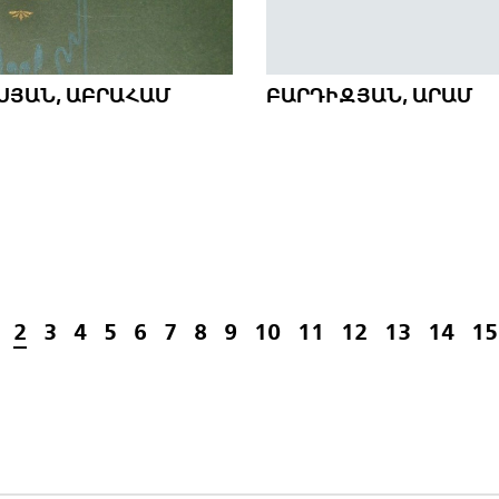
ՍՅԱՆ, ԱԲՐԱՀԱՄ
ԲԱՐԴԻԶՅԱՆ, ԱՐԱՄ
2
3
4
5
6
7
8
9
10
11
12
13
14
15