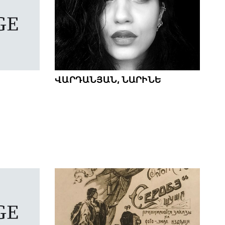
ՎԱՐԴԱՆՅԱՆ, ՆԱՐԻՆԵ