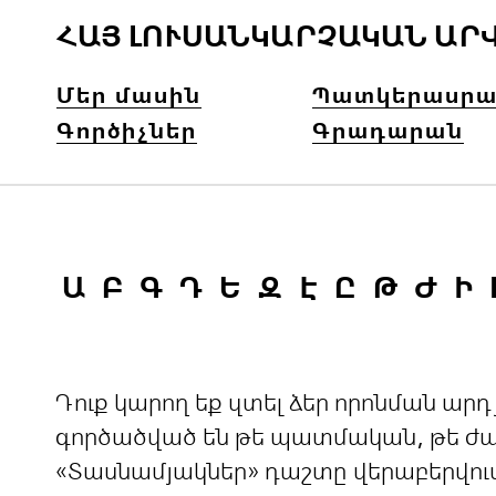
ՀԱՅ ԼՈՒՍԱՆԿԱՐՉԱԿԱՆ ԱՐ
Մեր մասին
Պատկերասրա
Գործիչներ
Գրադարան
Ա
Բ
Գ
Դ
Ե
Զ
Է
Ը
Թ
Ժ
Ի
Դուք կարող եք զտել ձեր որոնման ա
գործածված են թե պատմական, թե ժամ
«Տասնամյակներ» դաշտը վերաբերվու