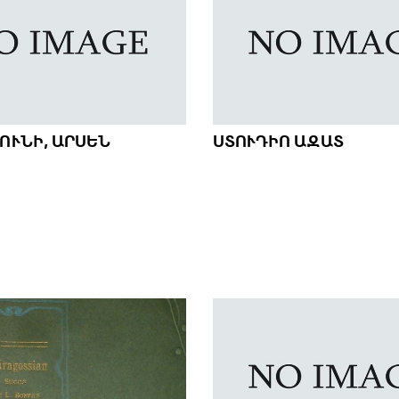
ՈՒՆԻ, ԱՐՍԵՆ
ՍՏՈՒԴԻՈ ԱԶԱՏ