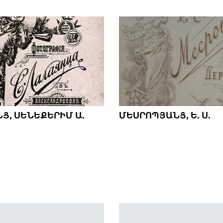
Ց, ՍԵՆԵՔԵՐԻՄ Ա.
ՄԵՍՐՈՊՅԱՆՑ, Ե. Ս.