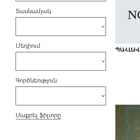
Տասնամյակ
Մեդիում
ՊԱՀԼԱՎ
Գործնեություն
Մաքրել ֆիլտրը