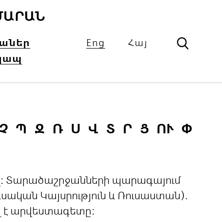
ՄԱՐԱՆ
իաներ
Eng
Հայ
կապ
Չ
Պ
Ջ
Ռ
Ս
Վ
Տ
Ր
Ց
ՈՒ
Փ
ցով: Տարածաշրջանների պարագայում
ական Կայսրություն և Ռուսաստան).
լ է արվեստագետը: