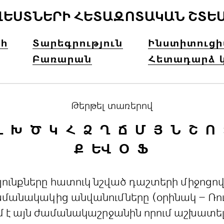
ՎԵՍՏՆԵՐԻ ՀԵՏԱԶՈՏԱԿԱՆ ՇՏԵ
հ
Տարեգրություն
Ինստիտուց
Բառարան
Հետադարձ 
Թերթել տառերով
Լ
Խ
Ծ
Կ
Հ
Ձ
Ղ
Ճ
Մ
Յ
Ն
Շ
Ո
Ք
ԵՎ
Օ
Ֆ
րդյունքները հատուկ նշված դաշտերի միջո
անակակից անվանումները (օրինակ – Ռուս
մ է այն ժամանակաշրջանին որում աշխատե