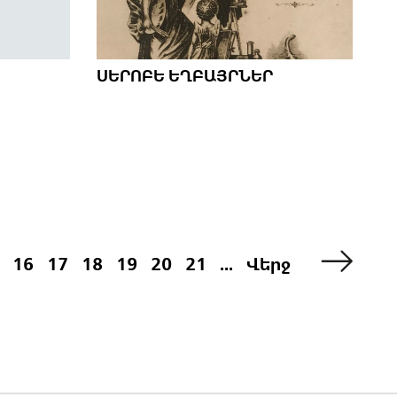
ՍԵՐՈԲԵ ԵՂԲԱՅՐՆԵՐ
16
17
18
19
20
21
...
Վերջ