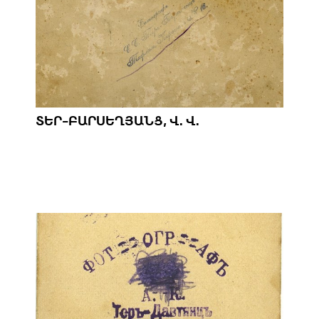
ՏԵՐ-ԲԱՐՍԵՂՅԱՆՑ, Վ. Վ.