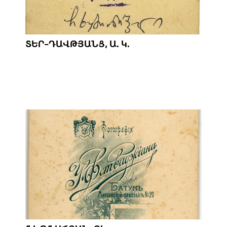
ՏԵՐ-ԴԱՎԹՅԱՆՑ, Ա. Կ.