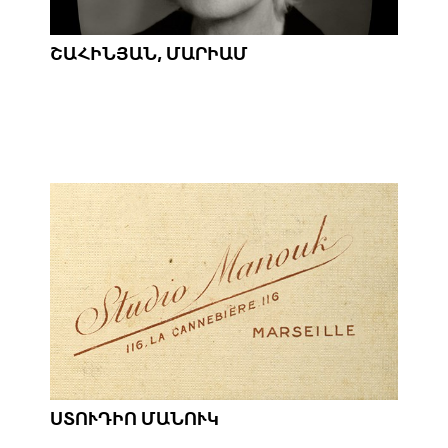
ՇԱՀԻՆՅԱՆ, ՄԱՐԻԱՄ
ՍՏՈՒԴԻՈ ՄԱՆՈՒԿ