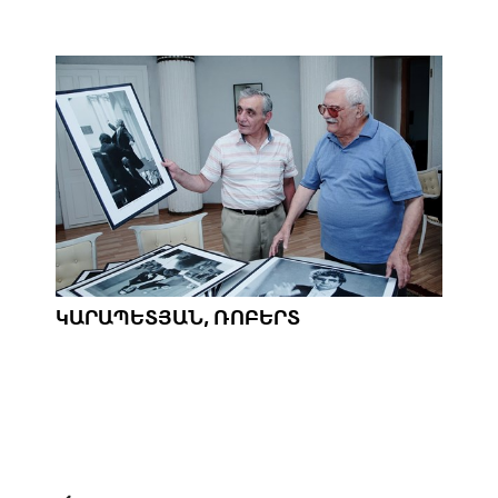
ԿԱՐԱՊԵՏՅԱՆ, ՌՈԲԵՐՏ