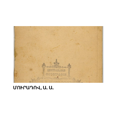
ՄՈՒՐԱԴՈՎ, Ա. Ա.