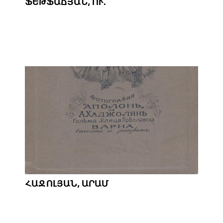
ՖԵԹՖԱՃՅԱՆ, ՈՒ.
ՀԱՋՈԼՅԱՆ, ԱՐԱՄ