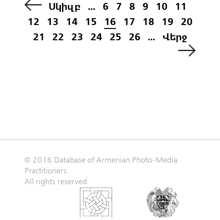
Սկիզբ
...
6
7
8
9
10
11
12
13
14
15
16
17
18
19
20
21
22
23
24
25
26
...
Վերջ
© 2016 Database of Armenian Photo-Media
Practitioners.
All rights reserved