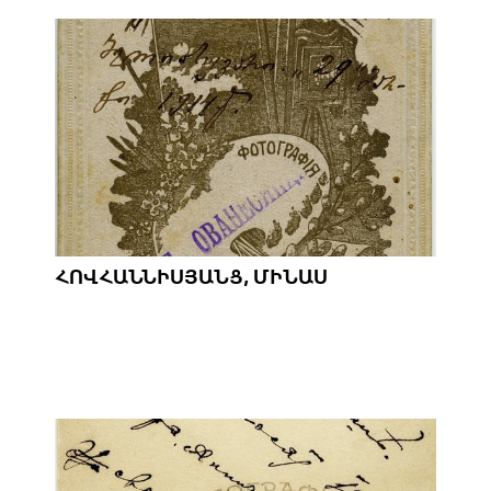
ՀՈՎՀԱՆՆԻՍՅԱՆՑ, ՄԻՆԱՍ