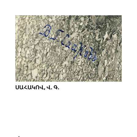
ՍԱՀԱԿՈՎ, Վ. Գ.