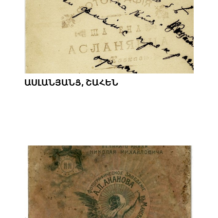
ԱՍԼԱՆՅԱՆՑ, ՇԱՀԵՆ