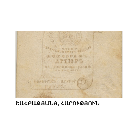
ՇԱՀԲԱԶՅԱՆՑ, ՀԱՐՈՒԹՅՈՒՆ