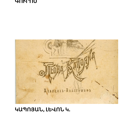
ԳՈՒՐՈՍ
ԿԱՊՈՅԱՆ, ԼԵՎՈՆ Կ.