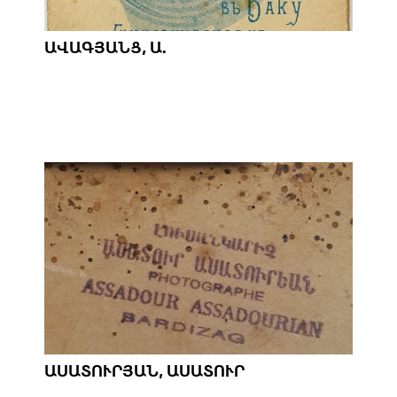
ԱՎԱԳՅԱՆՑ, Ա.
ԱՍԱՏՈՒՐՅԱՆ, ԱՍԱՏՈՒՐ