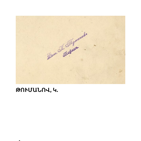
ԹՈՒՄԱՆՈՎ, Կ.