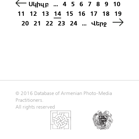
Սկիզբ
...
4
5
6
7
8
9
10
11
12
13
14
15
16
17
18
19
20
21
22
23
24
...
Վերջ
© 2016 Database of Armenian Photo-Media
Practitioners.
All rights reserved