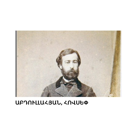
ԱԲԴՈՒԼԼԱՀՅԱՆ, ՀՈՎՍԵՓ