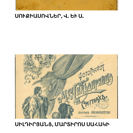
ՍՈՒՔԻԱՍՈՎՆԵՐ, Վ. ԵՒ Ա.
ՍԻԼԴԻՐՅԱՆՑ, ՄԱՐՏԻՐՈՍ ՍԱՀԱԿԻ