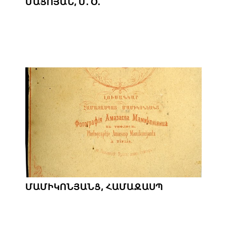
ՄԱՑՈՅԱՆ, Մ. Օ.
ՄԱՄԻԿՈՆՅԱՆՑ, ՀԱՄԱԶԱՍՊ