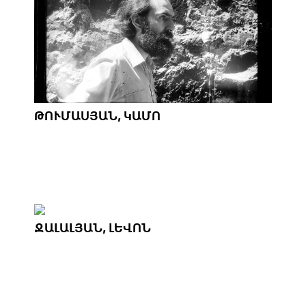
ԹՈՒՄԱՍՅԱՆ, ԿԱՄՈ
ՋԱԼԱԼՅԱՆ, ԼԵՎՈՆ