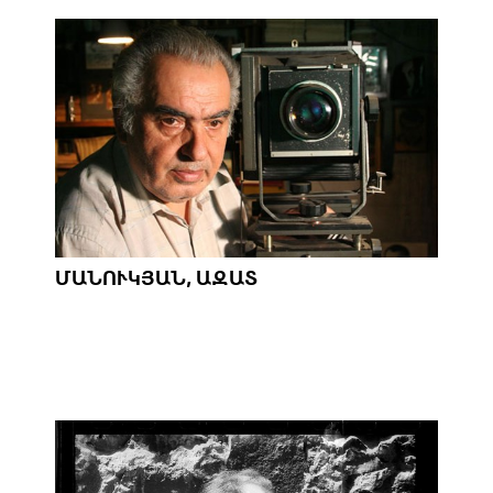
ՄԱՆՈՒԿՅԱՆ, ԱԶԱՏ