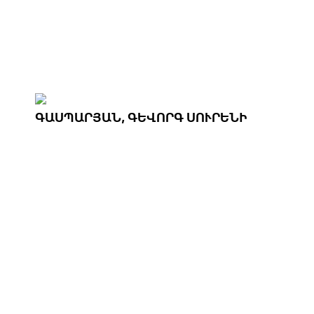
ԳԱՍՊԱՐՅԱՆ, ԳԵՎՈՐԳ ՍՈՒՐԵՆԻ