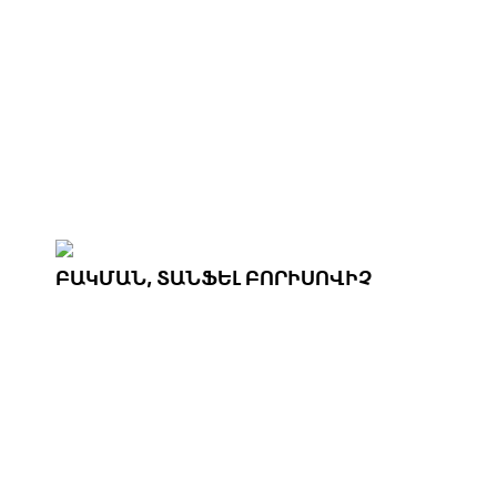
ԲԱԿՄԱՆ, ՏԱՆՖԵԼ ԲՈՐԻՍՈՎԻՉ