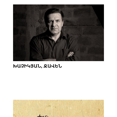
ԽԱՉԻԿՅԱՆ, ԶԱՎԵՆ