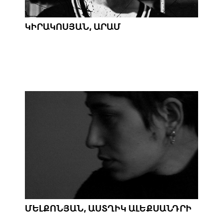
ԿԻՐԱԿՈՍՅԱՆ, ԱՐԱՄ
ՄԵԼՔՈՆՅԱՆ, ԱՍՏՂԻԿ ԱԼԵՔՍԱՆԴՐԻ