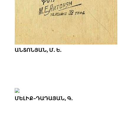
ԱՆՏՈՆՅԱՆ, Մ. Ե.
ՄԵԼԻՔ-ԴԱԴԱՅԱՆ, Գ.