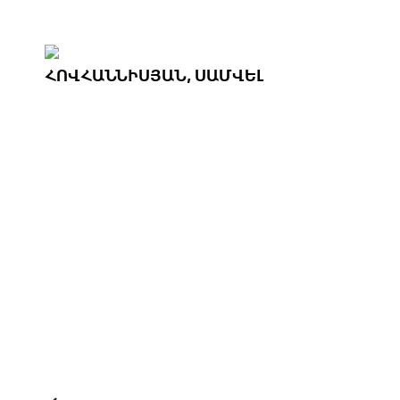
ՀՈՎՀԱՆՆԻՍՅԱՆ, ՍԱՄՎԵԼ