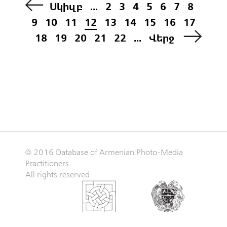
Սկիզբ
...
2
3
4
5
6
7
8
9
10
11
12
13
14
15
16
17
18
19
20
21
22
...
Վերջ
© 2016 Database of Armenian Photo-Media
Practitioners.
All rights reserved