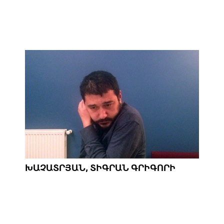
ԽԱՉԱՏՐՅԱՆ, ՏԻԳՐԱՆ ԳՐԻԳՈՐԻ