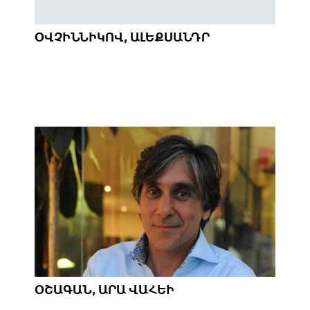
ՕՎՉԻՆՆԻԿՈՎ, ԱԼԵՔՍԱՆԴՐ
ՕՇԱԳԱՆ, ԱՐԱ ՎԱՀԵԻ