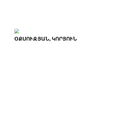
ՕՔՍՈՒԶՅԱՆ, ԿՈՐՅՈՒՆ