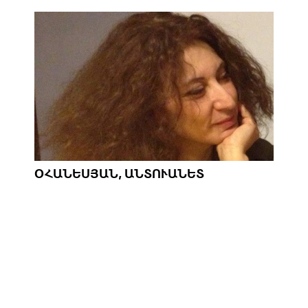
ՕՀԱՆԵՍՅԱՆ, ԱՆՏՈՒԱՆԵՏ