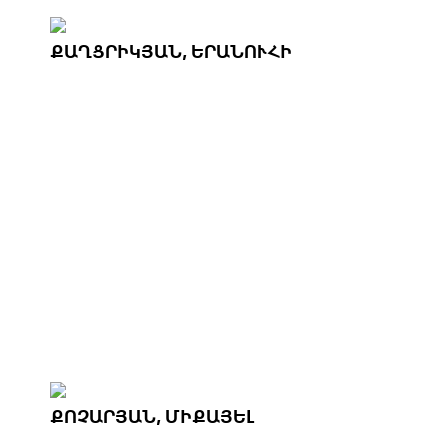
ՔԱՂՑՐԻԿՅԱՆ, ԵՐԱՆՈՒՀԻ
ՔՈՉԱՐՅԱՆ, ՄԻՔԱՅԵԼ