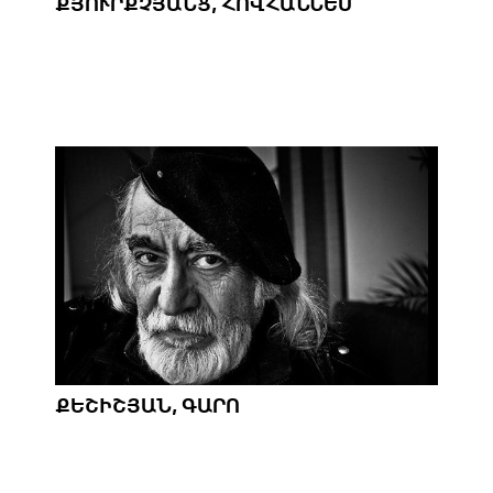
ՔՅՈՒՐՔՉՅԱՆՑ, ՀՈՎՀԱՆՆԵՍ
ՔԵՇԻՇՅԱՆ, ԳԱՐՈ