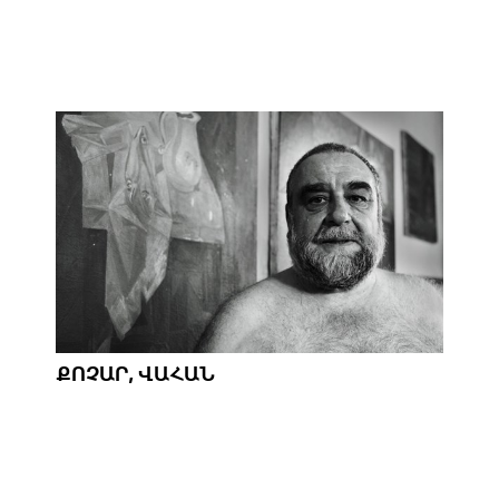
ՔՈՉԱՐ, ՎԱՀԱՆ