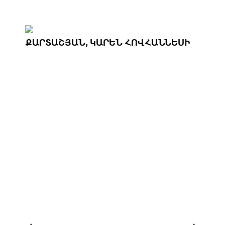
ՔԱՐՏԱՇՅԱՆ, ԿԱՐԵՆ ՀՈՎՀԱՆՆԵՍԻ