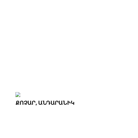
ՔՈՉԱՐ, ԱՆԴԱՐԱՆԻԿ