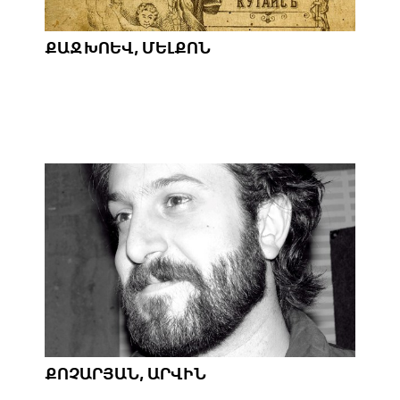
ՔԱՋԽՈԵՎ, ՄԵԼՔՈՆ
ՔՈՉԱՐՅԱՆ, ԱՐՎԻՆ