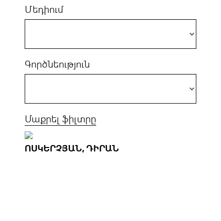
Մեդիում
Գործնեություն
Մաքրել ֆիլտրը
ՈՍԿԵՐՉՅԱՆ, ԴԻՐԱՆ