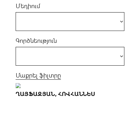
Մեդիում
Գործնեություն
Մաքրել ֆիլտրը
ՂԱՅՖԱՋՅԱՆ, ՀՈՎՀԱՆՆԵՍ