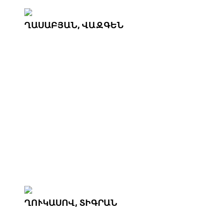
ՂԱՍԱԲՅԱՆ, ՎԱԶԳԵՆ
ՂՈՒԿԱՍՈՎ, ՏԻԳՐԱՆ