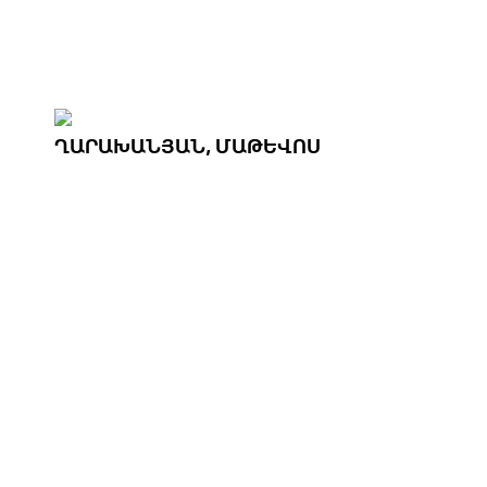
ՂԱՐԱԽԱՆՅԱՆ, ՄԱԹԵՎՈՍ