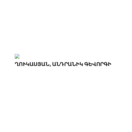
ՂՈՒԿԱՍՅԱՆ, ԱՆԴՐԱՆԻԿ ԳԵՎՈՐԳԻ