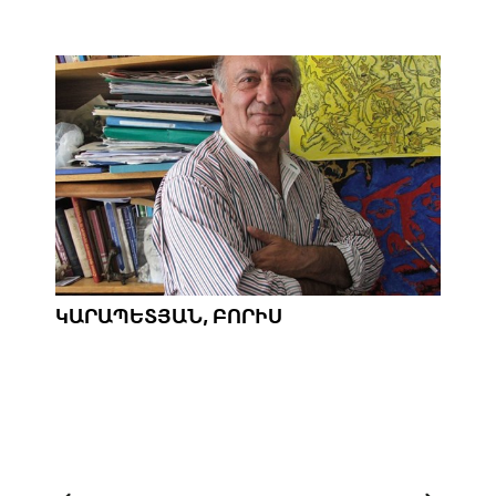
ԿԱՐԱՊԵՏՅԱՆ, ԲՈՐԻՍ