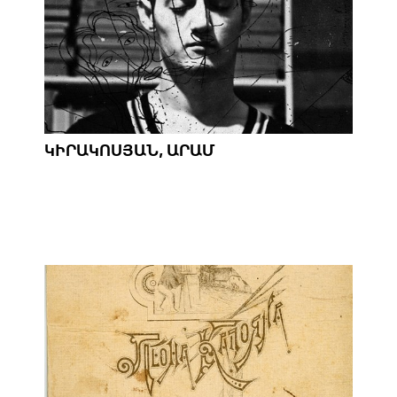
ԿԻՐԱԿՈՍՅԱՆ, ԱՐԱՄ