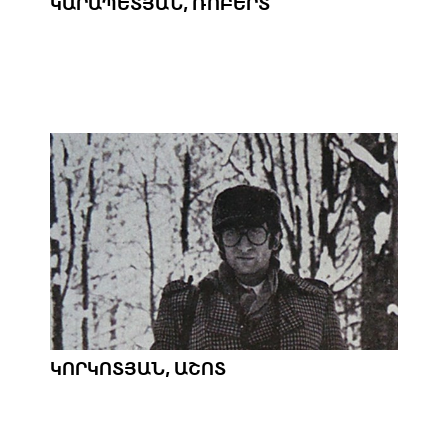
ԿԱՐԱՊԵՏՅԱՆ, ՌՈԲԵՐՏ
ԿՈՐԿՈՏՅԱՆ, ԱՇՈՏ