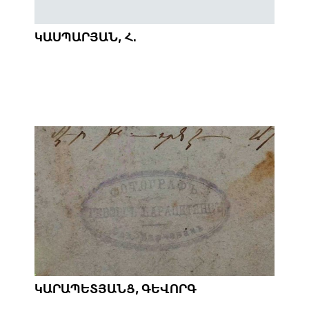
ԿԱՍՊԱՐՅԱՆ, Հ.
ԿԱՐԱՊԵՏՅԱՆՑ, ԳԵՎՈՐԳ