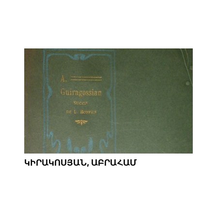
ԿԻՐԱԿՈՍՅԱՆ, ԱԲՐԱՀԱՄ