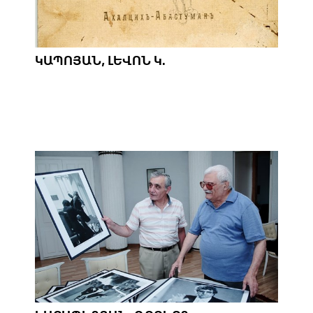
ԿԱՊՈՅԱՆ, ԼԵՎՈՆ Կ.