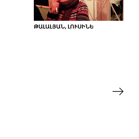
ԹԱԼԱԼՅԱՆ, ԼՈՒՍԻՆԵ