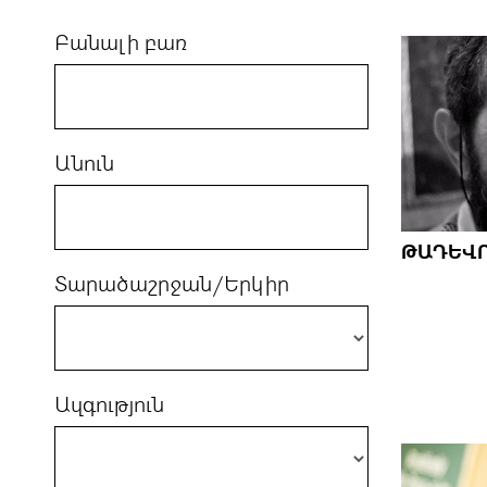
Բանալի բառ
Անուն
ԹԱԴԵՎՈ
Տարածաշրջան/Երկիր
Ազգություն