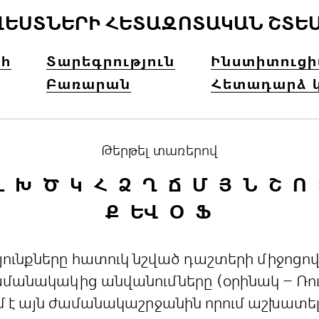
ՎԵՍՏՆԵՐԻ ՀԵՏԱԶՈՏԱԿԱՆ ՇՏԵ
հ
Տարեգրություն
Ինստիտուց
Բառարան
Հետադարձ 
Թերթել տառերով
Լ
Խ
Ծ
Կ
Հ
Ձ
Ղ
Ճ
Մ
Յ
Ն
Շ
Ո
Ք
ԵՎ
Օ
Ֆ
րդյունքները հատուկ նշված դաշտերի միջո
անակակից անվանումները (օրինակ – Ռուս
մ է այն ժամանակաշրջանին որում աշխատե