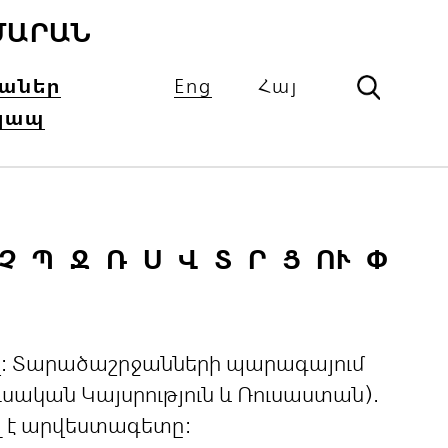
ՄԱՐԱՆ
իաներ
Eng
Հայ
կապ
Չ
Պ
Ջ
Ռ
Ս
Վ
Տ
Ր
Ց
ՈՒ
Փ
ցով: Տարածաշրջանների պարագայում
ական Կայսրություն և Ռուսաստան).
լ է արվեստագետը: