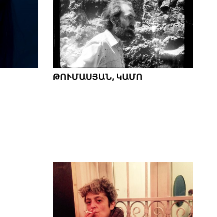
ԹՈՒՄԱՍՅԱՆ, ԿԱՄՈ