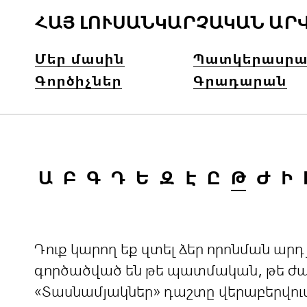
ՀԱՅ ԼՈՒՍԱՆԿԱՐՉԱԿԱՆ ԱՐ
Մեր մասին
Պատկերասրա
Գործիչներ
Գրադարան
Ա
Բ
Գ
Դ
Ե
Զ
Է
Ը
Թ
Ժ
Ի
Դուք կարող եք զտել ձեր որոնման ա
գործածված են թե պատմական, թե ժամ
«Տասնամյակներ» դաշտը վերաբերվու