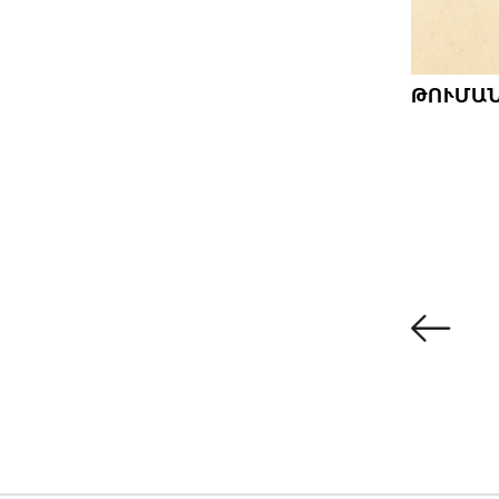
ԹՈՒՄԱՆՈ