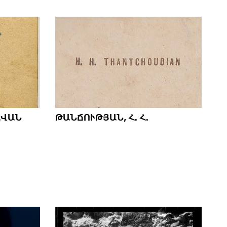
ԱՎԱՆ
ԹԱՆՃՈՒԹՅԱՆ, Հ. Հ.