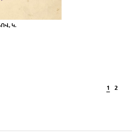
Վ, Կ.
1
2