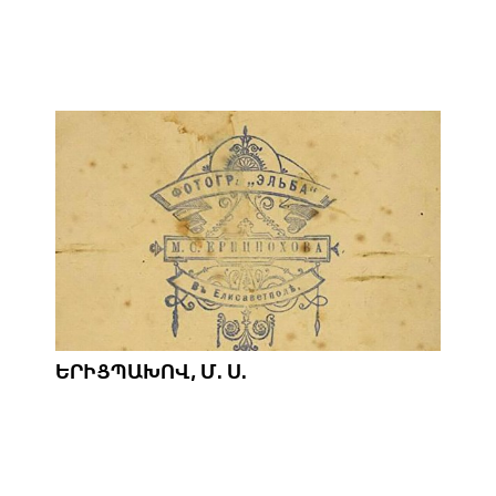
ԵՐԻՑՊԱԽՈՎ, Մ. Ս.