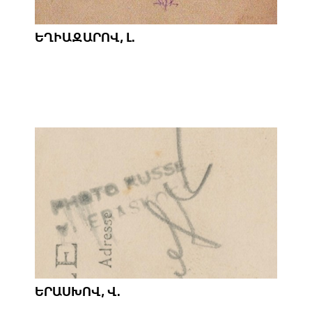
ԵՂԻԱԶԱՐՈՎ, Լ.
ԵՐԱՍԽՈՎ, Վ.