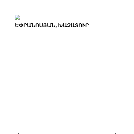
ԵՓՐԱՆՈՍՅԱՆ, ԽԱՉԱՏՈՒՐ