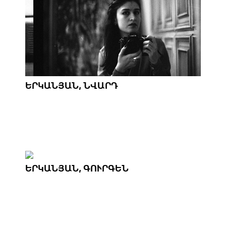
ԵՐԿԱՆՅԱՆ, ՆՎԱՐԴ
ԵՐԿԱՆՅԱՆ, ԳՈՒՐԳԵՆ