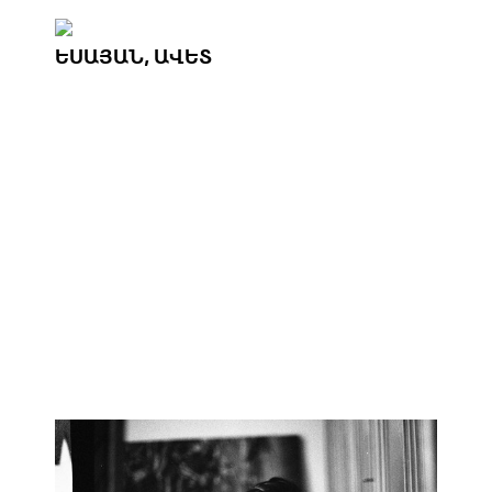
ԵՍԱՅԱՆ, ԱՎԵՏ