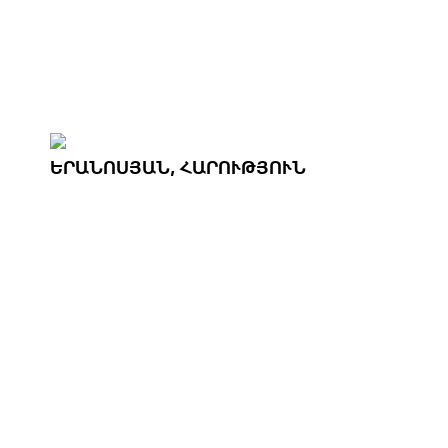
ԵՐԱՆՈՍՅԱՆ, ՀԱՐՈՒԹՅՈՒՆ