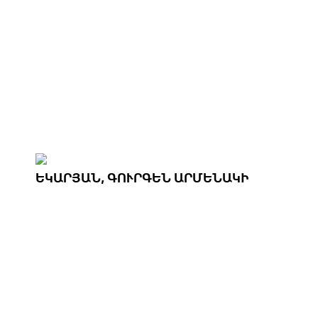
ԵԿԱՐՅԱՆ, ԳՈՒՐԳԵՆ ԱՐՄԵՆԱԿԻ